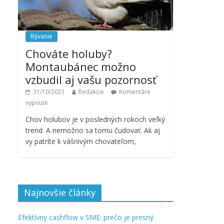
Bývanie
Chováte holuby?
Montaubánec možno
vzbudil aj vašu pozornosť
31/10/2021
Redakcie
Komentáre
vypnuté
Chov holubov je v posledných rokoch veľký
trend. A nemožno sa tomu čudovať. Ak aj
vy patríte k vášnivým chovateľom,
Najnovšie články
Efektívny cashflow v SME: prečo je presný