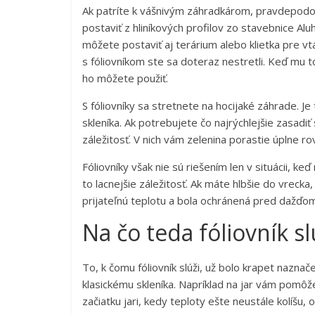
Ak patríte k vášnivým záhradkárom, pravdepodobn
postaviť z hliníkových profilov zo stavebnice A
môžete postaviť aj terárium alebo klietka pre v
s fóliovníkom ste sa doteraz nestretli. Keď mu to
ho môžete použiť.
S fóliovníky sa stretnete na hocijaké záhrade. Je
skleníka. Ak potrebujete čo najrýchlejšie zasadiť
záležitosť. V nich vám zelenina porastie úplne ro
Fóliovníky však nie sú riešením len v situácii, ke
to lacnejšie záležitosť. Ak máte hlbšie do vreck
prijateľnú teplotu a bola ochránená pred dažďom 
Na čo teda fóliovník sl
To, k čomu fóliovník slúži, už bolo krapet nazn
klasickému skleníka. Napríklad na jar vám pomôž
začiatku jari, kedy teploty ešte neustále kolíš