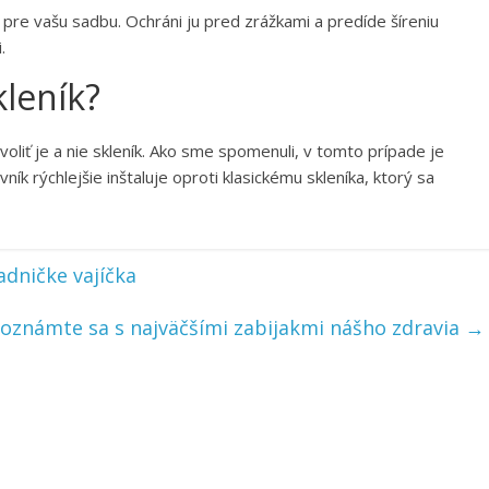
 pre vašu sadbu. Ochráni ju pred zrážkami a predíde šíreniu
.
kleník?
 voliť je a nie skleník. Ako sme spomenuli, v tomto prípade je
ovník rýchlejšie inštaluje oproti klasickému skleníka, ktorý sa
adničke vajíčka
oznámte sa s najväčšími zabijakmi nášho zdravia
→