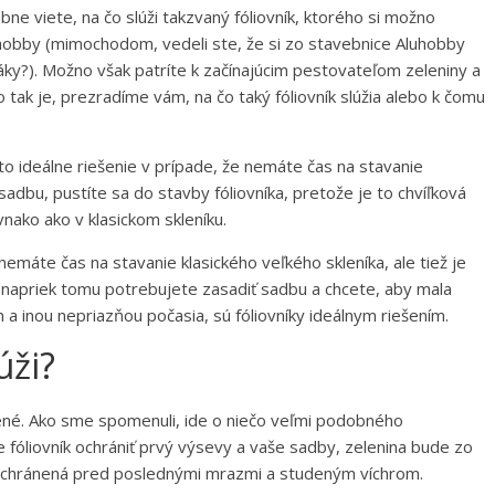
e viete, na čo slúži takzvaný fóliovník, ktorého si možno
luhobby (mimochodom, vedeli ste, že si zo stavebnice Aluhobby
táky?). Možno však patríte k začínajúcim pestovateľom zeleniny a
 tak je, prezradíme vám, na čo taký fóliovník slúžia alebo k čomu
 to ideálne riešenie v prípade, že nemáte čas na stavanie
 sadbu, pustíte sa do stavby fóliovníka, pretože je to chvíľková
vnako ako v klasickom skleníku.
ď nemáte čas na stavanie klasického veľkého skleníka, ale tiež je
a, napriek tomu potrebujete zasadiť sadbu a chcete, aby mala
a inou nepriazňou počasia, sú fóliovníky ideálnym riešením.
úži?
ačené. Ako sme spomenuli, ide o niečo veľmi podobného
e fóliovník ochrániť prvý výsevy a vaše sadby, zelenina bude zo
u, ochránená pred poslednými mrazmi a studeným víchrom.