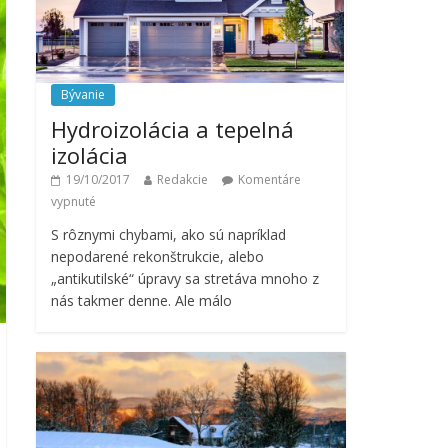
Bývanie
Hydroizolácia a tepelná
izolácia
19/10/2017
Redakcie
Komentáre
vypnuté
S rôznymi chybami, ako sú napríklad
nepodarené rekonštrukcie, alebo
„antikutilské“ úpravy sa stretáva mnoho z
nás takmer denne. Ale málo