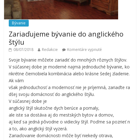
Bývanie
Zariaďujeme bývanie do anglického
štýlu
08/07/2018
Redakcie
Komentáre vypnuté
Svoje bývanie môžete zariadiť do mnohých rôznych štýlov.
V súčasnej dobe je moderné najmä jednoduché bývanie, ko
nkrétne čiernobiela kombinácia alebo krásne šedej zladenie.
Ak vám
však jednoduchosť a modernosť nie je príjemná, zariaďte ra
dšej svoju domácnosť do anglického štýlu.
V súčasnej dobe je
anglický štýl skutočne dych berúce a pomaly,
ale iste sa dostáva aj do mestských bytov a domov,
aj keď sa jedná pôvodne o vidiecky štýl. Poďme sa pozrieť n
a to, ako anglický štýl vyzerá.
Zariaďovanie domácnosti môže byť niekedy otrava,