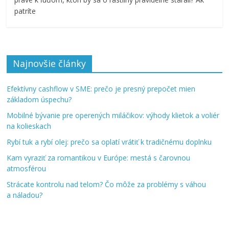
patríte
Najnovšie články
Efektívny cashflow v SME: prečo je presný prepočet mien
základom úspechu?
Mobilné bývanie pre operených miláčikov: výhody klietok a voliér
na kolieskach
Rybí tuk a rybí olej: prečo sa oplatí vrátiť k tradičnému doplnku
Kam vyraziť za romantikou v Európe: mestá s čarovnou
atmosférou
Strácate kontrolu nad telom? Čo môže za problémy s váhou
a náladou?