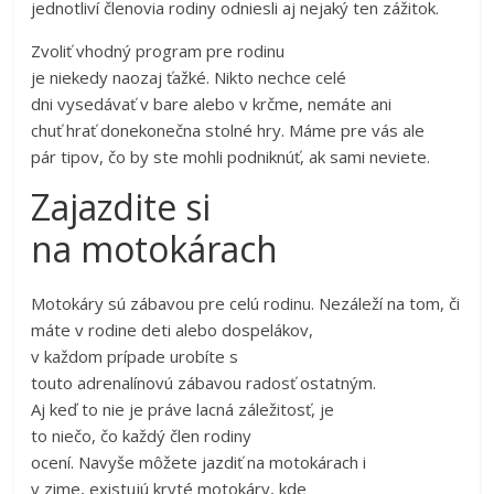
jednotliví členovia rodiny odniesli aj nejaký ten zážitok.
Zvoliť vhodný program pre rodinu
je niekedy naozaj ťažké. Nikto nechce celé
dni vysedávať v bare alebo v krčme, nemáte ani
chuť hrať donekonečna stolné hry. Máme pre vás ale
pár tipov, čo by ste mohli podniknúť, ak sami neviete.
Zajazdite si
na motokárach
Motokáry sú zábavou pre celú rodinu. Nezáleží na tom, či
máte v rodine deti alebo dospelákov,
v každom prípade urobíte s
touto adrenalínovú zábavou radosť ostatným.
Aj keď to nie je práve lacná záležitosť, je
to niečo, čo každý člen rodiny
ocení. Navyše môžete jazdiť na motokárach i
v zime, existujú kryté motokáry, kde