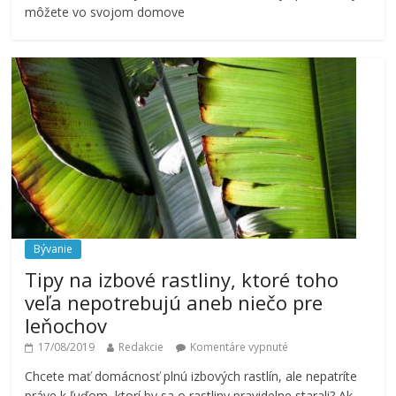
môžete vo svojom domove
Bývanie
Tipy na izbové rastliny, ktoré toho
veľa nepotrebujú aneb niečo pre
leňochov
17/08/2019
Redakcie
Komentáre vypnuté
Chcete mať domácnosť plnú izbových rastlín, ale nepatríte
práve k ľuďom, ktorí by sa o rastliny pravidelne starali? Ak