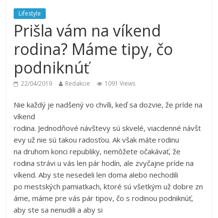
Lifestyle
Prišla vám na víkend
rodina? Máme tipy, čo
podniknúť
22/04/2019
Redakcie
1091 Views
Nie každý je nadšený vo chvíli, keď sa dozvie, že príde na
víkend
rodina. Jednodňové návštevy sú skvelé, viacdenné návšt
evy už nie sú takou radosťou. Ak však máte rodinu
na druhom konci republiky, nemôžete očakávať, že
rodina strávi u vás len pár hodín, ale zvyčajne príde na
víkend. Aby ste nesedeli len doma alebo nechodili
po mestských pamiatkach, ktoré sú všetkým už dobre zn
áme, máme pre vás pár tipov, čo s rodinou podniknúť,
aby ste sa nenudili a aby si