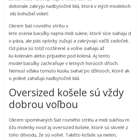
dokonale zakryjú nadbytočné kilá, ktorá v iných modeloch
idú bohužiaľ vidieť.
Okrem šiat rovného strihu v
lete ocenia bacuľky najmä midi sukne, ktoré síce siahajú d
o pása, ale pás opticky zužujú a zakrývajú väčší zadoček.
Od pása sú totiž rozšírené a voľne siahajú až
ku kolenám alebo prípadne pod kolená. Aj tento
model bacuľky zachraňuje v letných horúcich dňoch.
Nemusí vďaka tomuto kúsku siahať po džínsoch, ktoré ak
o jediné zahaľujú nadbytočné kilá.
Oversized košele sú vždy
dobrou voľbou
Okrem spomínaných šiat rovného strihu a midi sukňou m
ôžu moletky nosiť aj oversized košele, ktoré sú skvelé z
toho dôvodu, že sú voľné. Takéto košele sa nielen,