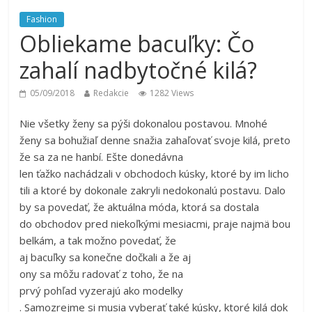
Fashion
Obliekame bacuľky: Čo
zahalí nadbytočné kilá?
05/09/2018
Redakcie
1282 Views
Nie všetky ženy sa pýši dokonalou postavou. Mnohé
ženy sa bohužiaľ denne snažia zahaľovať svoje kilá, preto
že sa za ne hanbí. Ešte donedávna
len ťažko nachádzali v obchodoch kúsky, ktoré by im licho
tili a ktoré by dokonale zakryli nedokonalú postavu. Dalo
by sa povedať, že aktuálna móda, ktorá sa dostala
do obchodov pred niekoľkými mesiacmi, praje najmä bou
belkám, a tak možno povedať, že
aj bacuľky sa konečne dočkali a že aj
ony sa môžu radovať z toho, že na
prvý pohľad vyzerajú ako modelky
. Samozrejme si musia vyberať také kúsky, ktoré kilá dok