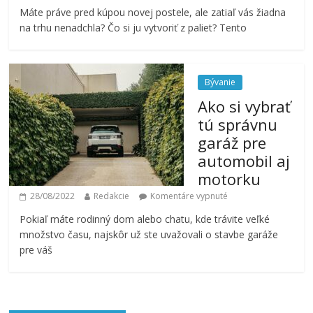
Máte práve pred kúpou novej postele, ale zatiaľ vás žiadna
na trhu nenadchla? Čo si ju vytvoriť z paliet? Tento
Bývanie
Ako si vybrať
tú správnu
garáž pre
automobil aj
motorku
28/08/2022
Redakcie
Komentáre vypnuté
Pokiaľ máte rodinný dom alebo chatu, kde trávite veľké
množstvo času, najskôr už ste uvažovali o stavbe garáže
pre váš