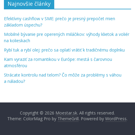
Najnovšie články
Efektívny cashflow v SME: prečo je presný prepočet mien
základom úspechu?
Mobilné bývanie pre operených miláčikov: výhody klietok a voliér
na kolieskach
Rybí tuk a rybí olej: prečo sa oplatí vrátiť k tradičnému doplnku
Kam vyraziť za romantikou v Európe: mestá s čarovnou
atmosférou
Strácate kontrolu nad telom? Čo môže za problémy s váhou
a náladou?
Copyright © 2026
Moestar.sk
. All rights reserved.
Theme: ColorMag Pro by
ThemeGrill
. Powered by
WordPress
.