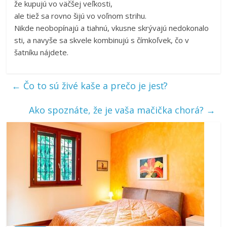
že kupujú vo väčšej veľkosti,
ale tiež sa rovno šijú vo voľnom strihu.
Nikde neobopínajú a tiahnú, vkusne skrývajú nedokonalo
sti, a navyše sa skvele kombinujú s čímkoľvek, čo v
šatníku nájdete.
←
Čo to sú živé kaše a prečo je jesť?
Ako spoznáte, že je vaša mačička chorá?
→