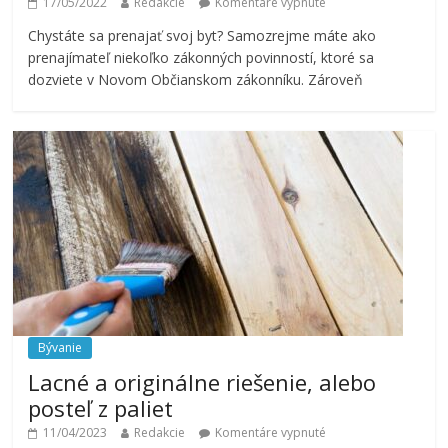
17/05/2022
Redakcie
Komentáre vypnuté
Chystáte sa prenajať svoj byt? Samozrejme máte ako
prenajímateľ niekoľko zákonných povinností, ktoré sa
dozviete v Novom Občianskom zákonníku. Zároveň
Bývanie
Lacné a originálne riešenie, alebo
posteľ z paliet
11/04/2023
Redakcie
Komentáre vypnuté