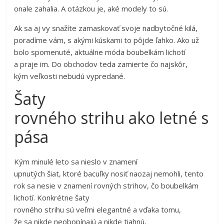
onale zahalia. A otázkou je, aké modely to sú.
Ak sa aj vy snažíte zamaskovať svoje nadbytočné kilá,
poradíme vám, s akými kúskami to pôjde ľahko. Ako už
bolo spomenuté, aktuálne móda boubelkám lichotí
a praje im. Do obchodov teda zamierte čo najskôr,
kým veľkosti nebudú vypredané.
Šaty
rovného strihu ako letné s
pása
Kým minulé leto sa nieslo v znamení
upnutých šiat, ktoré bacuľky nosiť naozaj nemohli, tento
rok sa nesie v znamení rovných strihov, čo boubelkám
lichotí. Konkrétne šaty
rovného strihu sú veľmi elegantné a vďaka tomu,
že sa nikde neobopínajú a nikde tiahnú,