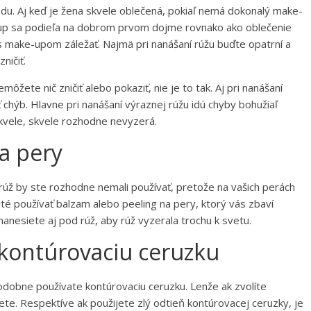
u. Aj keď je žena skvele oblečená, pokiaľ nemá dokonalý make-
-up sa podieľa na dobrom prvom dojme rovnako ako oblečenie
s make-upom záležať. Najmä pri nanášaní rúžu buďte opatrní a
ničiť.
ôžete nič zničiť alebo pokaziť, nie je to tak. Aj pri nanášaní
 chýb. Hlavne pri nanášaní výraznej rúžu idú chyby bohužiaľ
skvele, skvele rozhodne nevyzerá.
a pery
rúž by ste rozhodne nemali používať, pretože na vašich perách
té používať balzam alebo peeling na pery, ktorý vás zbaví
anesiete aj pod rúž, aby rúž vyzerala trochu k svetu.
 kontúrovaciu ceruzku
podobne používate kontúrovaciu ceruzku. Lenže ak zvolíte
te. Respektíve ak použijete zlý odtieň kontúrovacej ceruzky, je