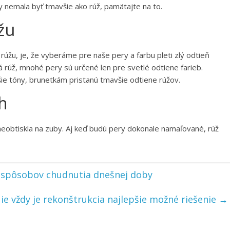
 nemala byť tmavšie ako rúž, pamätajte na to.
žu
rúžu, je, že vyberáme pre naše pery a farbu pleti zlý odtieň
 rúž, mnohé pery sú určené len pre svetlé odtiene farieb.
šie tóny, brunetkám pristanú tmavšie odtiene rúžov.
h
 neobtiskla na zuby. Aj keď budú pery dokonale namaľované, rúž
h spôsobov chudnutia dnešnej doby
ie vždy je rekonštrukcia najlepšie možné riešenie
→