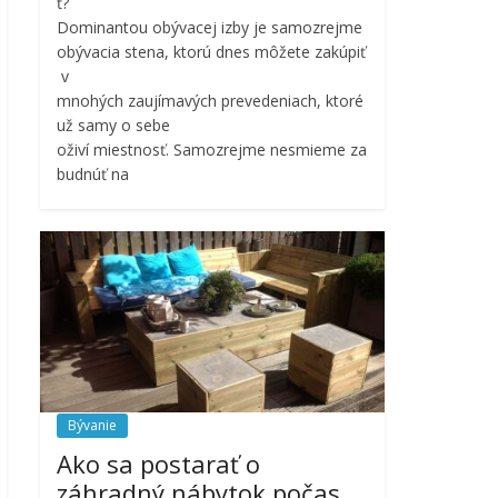
ť?
Dominantou obývacej izby je samozrejme
obývacia stena, ktorú dnes môžete zakúpiť
v
mnohých zaujímavých prevedeniach, ktoré
už samy o sebe
oživí miestnosť. Samozrejme nesmieme za
budnúť na
Bývanie
Ako sa postarať o
záhradný nábytok počas