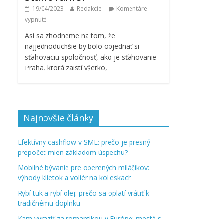
19/04/2023
Redakcie
Komentáre
vypnuté
Asi sa zhodneme na tom, že
najjednoduchšie by bolo objednať si
sťahovaciu spoločnosť, ako je sťahovanie
Praha, ktorá zaistí všetko,
Najnovšie články
Efektívny cashflow v SME: prečo je presný
prepočet mien základom úspechu?
Mobilné bývanie pre operených miláčikov:
výhody klietok a voliér na kolieskach
Rybí tuk a rybí olej: prečo sa oplatí vrátiť k
tradičnému doplnku
Kam vyraziť za romantikou v Európe: mestá s