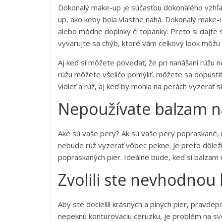
Dokonalý make-up je súčasťou dokonalého vzhľad
up, ako keby bola vlastne nahá. Dokonalý make
alebo módne doplnky či topánky. Preto si dajte 
vyvarujte sa chýb, ktoré vám celkový look môžu z
Aj keď si môžete povedať, že pri nanášaní rúžu nem
rúžu môžete všeličo pomýliť, môžete sa dopustiť
vidieť a rúž, aj keď by mohla na perách vyzerať 
Nepoužívate balzam n
Aké sú vaše pery? Ak sú vaše pery popraskané, 
nebude rúž vyzerať vôbec pekne. Je preto dôleži
popraskaných pier. Ideálne bude, keď si balzam n
Zvolili ste nevhodnou
Aby ste docielili krásnych a plných pier, pravde
nepeknú kontúrovaciu ceruzku, je problém na sve