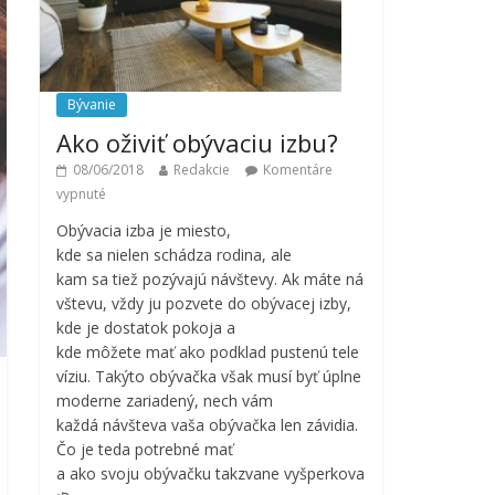
Bývanie
Ako oživiť obývaciu izbu?
08/06/2018
Redakcie
Komentáre
vypnuté
Obývacia izba je miesto,
kde sa nielen schádza rodina, ale
kam sa tiež pozývajú návštevy. Ak máte ná
vštevu, vždy ju pozvete do obývacej izby,
kde je dostatok pokoja a
kde môžete mať ako podklad pustenú tele
víziu. Takýto obývačka však musí byť úplne
moderne zariadený, nech vám
každá návšteva vaša obývačka len závidia.
Čo je teda potrebné mať
a ako svoju obývačku takzvane vyšperkova