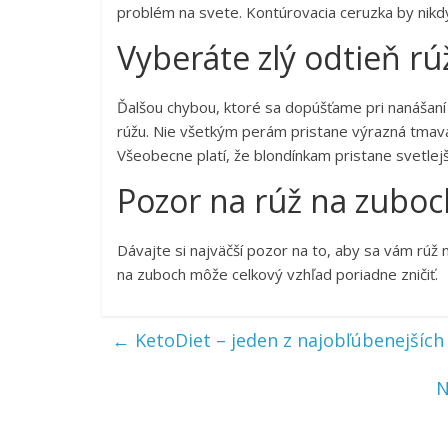
problém na svete. Kontúrovacia ceruzka by nikdy
Vyberáte zlý odtieň rú
Ďalšou chybou, ktoré sa dopúšťame pri nanášaní 
rúžu. Nie všetkým perám pristane výrazná tmavá
Všeobecne platí, že blondínkam pristane svetlej
Pozor na rúž na zuboc
Dávajte si najväčší pozor na to, aby sa vám rúž
na zuboch môže celkový vzhľad poriadne zničiť.
←
KetoDiet – jeden z najobľúbenejšíc
N