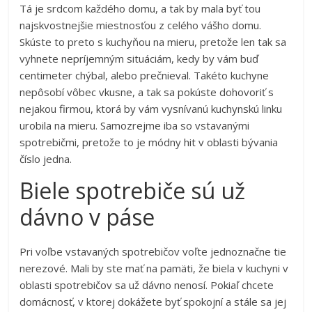
Tá je srdcom každého domu, a tak by mala byť tou
najskvostnejšie miestnosťou z celého vášho domu.
Skúste to preto s kuchyňou na mieru, pretože len tak sa
vyhnete nepríjemným situáciám, kedy by vám buď
centimeter chýbal, alebo prečnieval. Takéto kuchyne
nepôsobí vôbec vkusne, a tak sa pokúste dohovoriť s
nejakou firmou, ktorá by vám vysnívanú kuchynskú linku
urobila na mieru. Samozrejme iba so vstavanými
spotrebičmi, pretože to je módny hit v oblasti bývania
číslo jedna.
Biele spotrebiče sú už
dávno v páse
Pri voľbe vstavaných spotrebičov voľte jednoznačne tie
nerezové. Mali by ste mať na pamäti, že biela v kuchyni v
oblasti spotrebičov sa už dávno nenosí. Pokiaľ chcete
domácnosť, v ktorej dokážete byť spokojní a stále sa jej