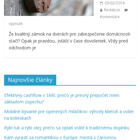
03/02/2018
Redakcie
Komentáre
vypnuté
Že kvalitný zámok na dverách pre zabezpečenie domácnosti
stačí? Opak je pravdou, zvlášť v čase dovoleniek. Vždy pred
odchodom je
Najnovšie články
Efektívny cashflow v SME: prečo je presný prepočet mien
základom úspechu?
Mobilné bývanie pre operených miláčikov: výhody klietok a voliér
na kolieskach
Rybí tuk a rybí olej: prečo sa oplatí vrátiť k tradičnému doplnku
Kam vyraziť za romantikou v Európe: mestá s čarovnou