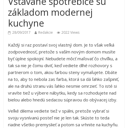
Vstavané spotrebiče sú
základom modernej
kuchyne
28/09/2017
Redakcie
2022 Views
Každý si raz postaví svoj vlastný dom. Je to však veľká
zodpovednosť, pretože s vaším novým domom musíte
byť úplne spokojní. Nebudete môcť maľovať čo chvíľku, a
tak sa nie je čomu diviť, keď vediete dlhé rozhovory s
partnerom o tom, akou farbou steny vymaľujete. Dbáte
na to, aby to nebola zas farba, ktorá sa dá ľahko zašpiniť,
ale na druhú stranu vás ľahko nesmie omrzieť. To isté si
vravíte tiež u výbere nábytku, kedy sa rozhodujete nad
bielou alebo hnedú sedacou súpravou do obývacej izby.
Veľké dilema vediete tiež v spálni, pretože vybrať si
svoju vysnívanú posteľ nie je len tak. Skúste to teda
riadne všetko premyslieť a potom sa vrhnite na kuchyňu.