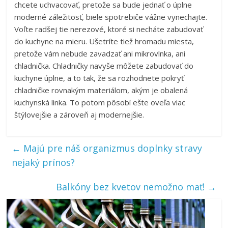
chcete uchvacovať, pretože sa bude jednať o úplne
moderné záležitosť, biele spotrebiče vážne vynechajte.
Voľte radšej tie nerezové, ktoré si necháte zabudovať
do kuchyne na mieru. Ušetríte tiež hromadu miesta,
pretože vám nebude zavadzať ani mikrovlnka, ani
chladnička. Chladničky navyše môžete zabudovať do
kuchyne úplne, a to tak, že sa rozhodnete pokryť
chladničke rovnakým materiálom, akým je obalená
kuchynská linka. To potom pôsobí ešte oveľa viac
štýlovejšie a zároveň aj modernejšie.
←
Majú pre náš organizmus doplnky stravy
nejaký prínos?
Balkóny bez kvetov nemožno mať!
→