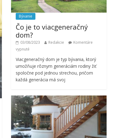
Bývanie
Čo je to viacgeneračný
dom?
03/08/2023
Redakcie
Komentáre
vypnuté
Viacgeneračný dom je typ bývania, ktorý
umožňuje rôznym generáciám rodiny žiť
spoločne pod jednou strechou, pričom
každá generácia má svoj