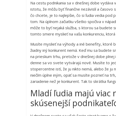
Na cestu podnikania sa v dnešnej dobe vydáva ve
istotu, že môžu byť finančne nezávislí a časovo 
čo chcete, je to najlepšie, čo si ľudia vedia po
tom. Na úplnom začiatku všetko spočíva v nápad
môže to byť nejaká služba, s ktorou sa budete s
tomto smere myslieť na vašu konkurenciu, ktor
Musíte myslieť na výhody a iné benefity, ktoré
žiadny iný konkurent nemá. Keď mu sa budete snaž
na prieskum trhu, pretože v dnešnej dobe plnej 
denne sa vo svete vytvárajú nové. Musíte to jed
stopercentne istí, že ju nikto nemá, alebo že ju
niečím úplne iným, opäť sa musíte pozrieť na trh,
zariadenie než je konkurent. Tak to skrátka fun
Mladí ľudia majú viac 
skúsenejší podnikateľ
V dnešnom svete sa však často stretávame s ľuďm