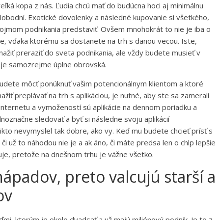
ľká kopa z nás. Ľudia chcú mať do budúcna hoci aj minimálnu
slobodní. Exotické dovolenky a následné kupovanie si všetkého,
d pojmom podnikania predstaviť. Ovšem mnohokrát to nie je iba o
e, vďaka ktorému sa dostanete na trh s danou vecou. Iste,
nažiť preraziť do sveta podnikania, ale vždy budete musieť v
á je samozrejme úplne obrovská.
 budete môcť ponúknuť vašim potencionálnym klientom a ktoré
iť preplávať na trh s aplikáciou, je nutné, aby ste sa zamerali
internetu a vymožeností sú aplikácie na dennom poriadku a
noznačne sledovať a byť si následne svoju aplikácií
 nikto nevymyslel tak dobre, ako vy. Keď mu budete chcieť prísť s
 či už to náhodou nie je a ak áno, či máte predsa len o chlp lepšie
guje, pretože na dnešnom trhu je vážne všetko.
nápadov, preto valcujú starší a
ov
i, ktorým je okolo dvadsať a už majú miliónový podnik. Je to z