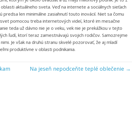
 oblasti aktuálneho sveta. Veď na internete a sociálnych sieťach
 sú predsa len minimálne zasiahnutí touto inovácií. Niet sa čomu
ujú svet pomocou treba internetových videí, ktoré im mesačne
anie teda už dávno nie je o veku, vek nie je prekážkou v tejto
ých ľudí, ktorí teraz zamestnávajú svojich rodičov. Samozrejme
nimi. Je však na druhú stranu skvelé pozorovať, že aj mladí
veľmi produktívne v oblasti podnikania.
mkam
Na jeseň nepodceňte teplé oblečenie
→