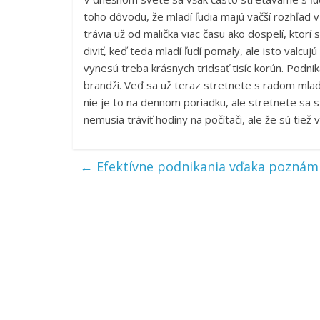
toho dôvodu, že mladí ľudia majú väčší rozhľad v
trávia už od malička viac času ako dospelí, ktorí
diviť, keď teda mladí ľudí pomaly, ale isto valc
vynesú treba krásnych tridsať tisíc korún. Podnik
brandži. Veď sa už teraz stretnete s radom mlad
nie je to na dennom poriadku, ale stretnete sa s 
nemusia tráviť hodiny na počítači, ale že sú tiež 
←
Efektívne podnikania vďaka pozná