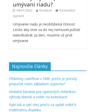
umývaní riadu?
04/01/2022
Redakcie
Komentáre
vypnuté
Umývanie riadu je neobľúbená činnosť.
Lenže aby sme sa do nej nemuseli púšťať
niekoľkokrát za deň, musíme už prvé
umývanie
Najnovšie články
Efektívny cashflow v SME: prečo je presný
prepočet mien základom úspechu?
Mobilné bývanie pre operených miláčikov:
výhody klietok a voliér na kolieskach
Rybí tuk a rybí olej: prečo sa oplatí vrátiť k
tradičnému doplnku