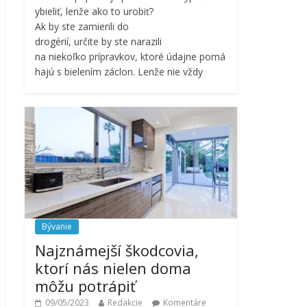
ybieliť, lenže ako to urobiť?
Ak by ste zamierili do
drogérií, určite by ste narazili
na niekoľko prípravkov, ktoré údajne pomá
hajú s bielením záclon. Lenže nie vždy
Bývanie
Najznámejší škodcovia,
ktorí nás nielen doma
môžu potrápiť
09/05/2023
Redakcie
Komentáre