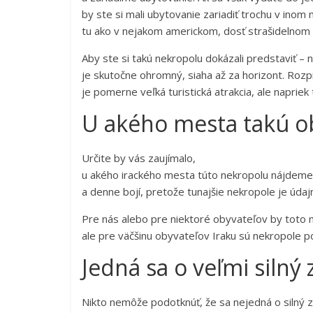
by ste si mali ubytovanie zariadiť trochu v inom 
tu ako v nejakom americkom, dosť strašidelnom 
Aby ste si takú nekropolu dokázali predstaviť – 
je skutočne ohromný, siaha až za horizont. Rozpr
je pomerne veľká turistická atrakcia, ale napriek
U akého mesta takú o
Určite by vás zaujímalo,
u akého irackého mesta túto nekropolu nájdeme.
a denne bojí, pretože tunajšie nekropole je úda
Pre nás alebo pre niektoré obyvateľov by toto
ale pre väčšinu obyvateľov Iraku sú nekropole
Jedná sa o veľmi silný 
Nikto nemôže podotknúť, že sa nejedná o silný zá