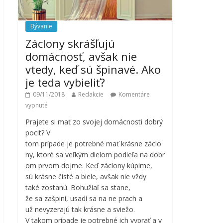
Bývanie
Záclony skrášľujú
domácnosť, avšak nie
vtedy, keď sú špinavé. Ako
je teda vybieliť?
09/11/2018
Redakcie
Komentáre
vypnuté
Prajete si mať zo svojej domácnosti dobrý
pocit? V
tom prípade je potrebné mať krásne záclo
ny, ktoré sa veľkým dielom podieľa na dobr
om prvom dojme. Keď záclony kúpime,
sú krásne čisté a biele, avšak nie vždy
také zostanú. Bohužiaľ sa stane,
že sa zašpiní, usadí sa na ne prach a
už nevyzerajú tak krásne a sviežo.
V takom prípade je potrebné ich vyprať a v