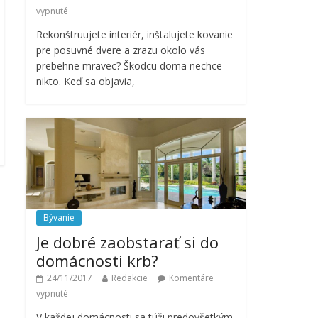
vypnuté
Rekonštruujete interiér, inštalujete kovanie
pre posuvné dvere a zrazu okolo vás
prebehne mravec? Škodcu doma nechce
nikto. Keď sa objavia,
Bývanie
Je dobré zaobstarať si do
domácnosti krb?
24/11/2017
Redakcie
Komentáre
vypnuté
V každej domácnosti sa túži predovšetkým