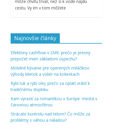
môže chvíľu trvať, než si k vode nájdu
cestu. Vy im v tom môžete
Najnovšie články
Efektívny cashflow v SME: prečo je presný
prepočet mien základom úspechu?
Mobilné bývanie pre operených miláčikov:
výhody klietok a voliér na kolieskach
Rybí tuk a rybí olej: prečo sa oplatí vrátiť k
tradičnému doplnku
Kam vyraziť za romantikou v Európe: mestá s
čarovnou atmosférou
Strácate kontrolu nad telom? Čo môže za
problémy s váhou a náladou?