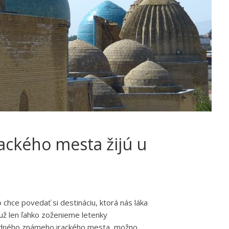
irackého mesta žijú u
chce povedať si destináciu, ktorá nás láka
i už len ľahko zoženieme letenky
jedného známeho irackého mesta, možno