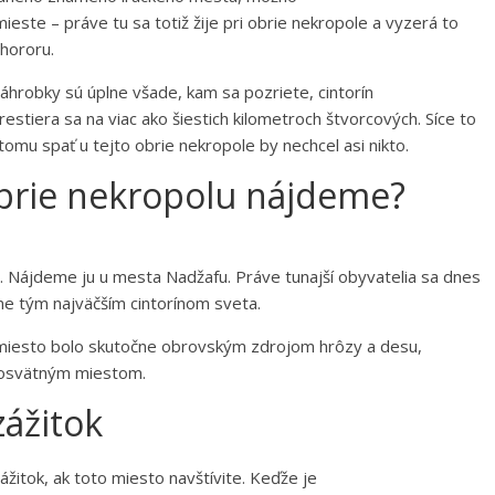
mieste – práve tu sa totiž žije pri obrie nekropole a vyzerá to
hororu.
náhrobky sú úplne všade, kam sa pozriete, cintorín
estiera sa na viac ako šiestich kilometroch štvorcových. Síce to
 tomu spať u tejto obrie nekropole by nechcel asi nikto.
brie nekropolu nájdeme?
 Nájdeme ju u mesta Nadžafu. Práve tunajší obyvatelia sa dnes
jne tým najväčším cintorínom sveta.
 miesto bolo skutočne obrovským zdrojom hrôzy a desu,
 posvätným miestom.
zážitok
žitok, ak toto miesto navštívite. Keďže je