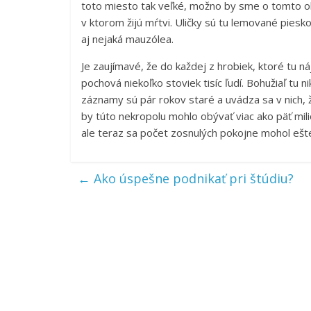
toto miesto tak veľké, možno by sme o tomto o
v ktorom žijú mŕtvi. Uličky sú tu lemované pies
aj nejaká mauzólea.
Je zaujímavé, že do každej z hrobiek, ktoré tu ná
pochová niekoľko stoviek tisíc ľudí. Bohužiaľ t
záznamy sú pár rokov staré a uvádza sa v nich, 
by túto nekropolu mohlo obývať viac ako päť mil
ale teraz sa počet zosnulých pokojne mohol ešt
←
Ako úspešne podnikať pri štúdiu?