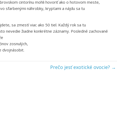
brovskom cintorínu mohli hovoriť ako o hotovom meste,
kovo sfarbenými náhrobky, kryptami a nájdu sa tu
jdete, sa zmestí viac ako 50 tiel. Každý rok sa tu
u nikto nevedie žiadne konkrétne záznamy. Posledné zachované
že
iónov zosnulých,
e dvojnásobit.
Prečo jesť exotické ovocie?
→