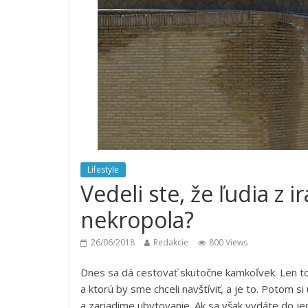
Lifestyle
Vedeli ste, že ľudia z 
nekropola?
26/06/2018
Redakcie
800 Views
Dnes sa dá cestovať skutočne kamkoľvek. Len to 
a ktorú by sme chceli navštíviť, a je to. Potom s
a zariadime ubytovanie. Ak sa však vydáte do 