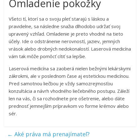
Omladenie pokožky
Všetci tí, ktorí sa o svoju pleť starajú s láskou a
pravidelne, sa následne snažia dlhodobo udržať svoj
upravený vzhľad. Omladenie je preto vhodné na tieto
účely. Ide o odstránenie nerovností, jaziev, jemných
vrások alebo drobných nedokonalostí. Laserová medicína
vám tak môže pomôcť cítiť sa lepšie.
Laserová medicína sa zaoberá nielen bežnými lekárskymi
zákrokmi, ale v poslednom čase aj estetickou medicínou.
Pred samotnou liečbou je vždy samozrejmosťou
konzultácia a návrh vhodného liečebného postupu. Záleží
len na vás, či sa rozhodnete pre ošetrenie, alebo dáte
prednosť jemnejším prípravkom vo forme krémov alebo
sér.
←
Aké práva má prenajímateľ?