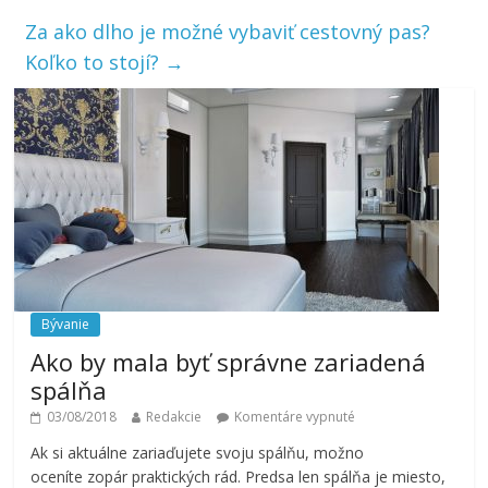
Za ako dlho je možné vybaviť cestovný pas?
Koľko to stojí?
→
Bývanie
Ako by mala byť správne zariadená
spálňa
03/08/2018
Redakcie
Komentáre vypnuté
Ak si aktuálne zariaďujete svoju spálňu, možno
oceníte zopár praktických rád. Predsa len spálňa je miesto,