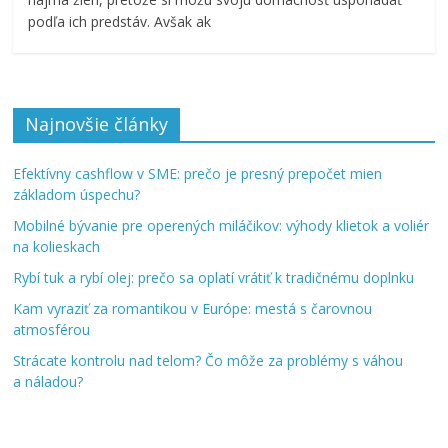
podľa ich predstáv. Avšak ak
Najnovšie články
Efektívny cashflow v SME: prečo je presný prepočet mien
základom úspechu?
Mobilné bývanie pre operených miláčikov: výhody klietok a voliér
na kolieskach
Rybí tuk a rybí olej: prečo sa oplatí vrátiť k tradičnému doplnku
Kam vyraziť za romantikou v Európe: mestá s čarovnou
atmosférou
Strácate kontrolu nad telom? Čo môže za problémy s váhou
a náladou?