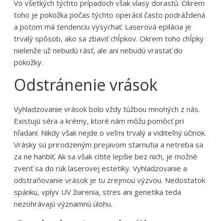
Vo všetkých týchto prípadoch však vlasy dorastú. Okrem
toho je pokožka počas týchto operácií často podráždená
a potom má tendenciu vysychať. Laserová epilácia je
trvalý spôsob, ako sa zbaviť chĺpkov. Okrem toho chĺpky
nielenže už nebudú rásť, ale ani nebudú vrastať do
pokožky.
Odstránenie vrások
Vyhladzovanie vrások bolo vždy túžbou mnohých z nás.
Existujú séra a krémy, ktoré nám môžu pomôcť pri
hľadaní. Nikdy však nejde o veľmi trvalý a viditeľný účinok.
Vrásky sú prirodzeným prejavom starnutia a netreba sa
za ne hanbiť. Ak sa však cítite lepšie bez nich, je možné
zveriť sa do rúk laserovej estetiky. Vyhladzovanie a
odstraňovanie vrások je tu zrejmou výzvou. Nedostatok
spánku, vplyv UV žiarenia, stres ani genetika teda
nezohrávajú významnú úlohu.