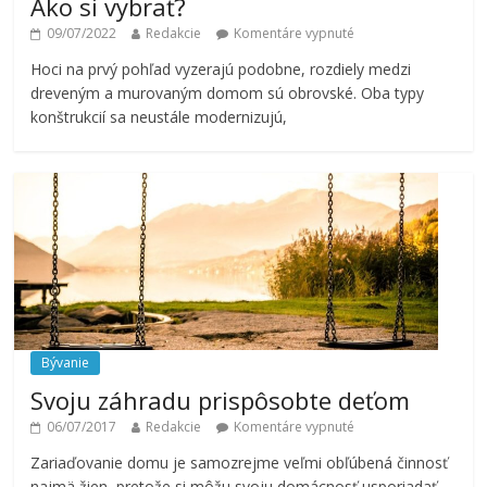
Ako si vybrať?
09/07/2022
Redakcie
Komentáre vypnuté
Hoci na prvý pohľad vyzerajú podobne, rozdiely medzi
dreveným a murovaným domom sú obrovské. Oba typy
konštrukcií sa neustále modernizujú,
Bývanie
Svoju záhradu prispôsobte deťom
06/07/2017
Redakcie
Komentáre vypnuté
Zariaďovanie domu je samozrejme veľmi obľúbená činnosť
najmä žien, pretože si môžu svoju domácnosť usporiadať