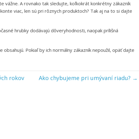
rte vážne. A rovnako tak sledujte, koľkokrát konkrétny zákazník
a konte viac, len sú pri rôznych produktoch? Tak aj na to si dajte
Občasné hrubky dodávajú dôveryhodnosti, naopak prílišná
te obsahujú. Pokiaľ by ich normálny zákazník nepoužil, opäť dajte
ých rokov
Ako chybujeme pri umývaní riadu?
→