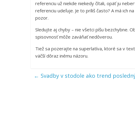
referenciu už niekde niekedy čítali, opäť ju nebe
referenciu udeľuje. Je to príliš často? A má ich n
pozor.
Sledujte aj chyby – nie všetci píšu bezchybne. 
spisovnosť môže zaváňať nedôverou.
Tiež sa pozerajte na superlatíva, ktoré sa v tex
väčší dôraz inému názoru.
←
Svadby v stodole ako trend posledn