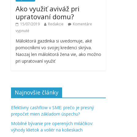
Ako využiť aviváž pri
upratovaní domu?
15/07/2019
Redakcie
Komentáre
vypnuté
Máloktorá gazdinka si uvedomuje, aké
pomocníkmi vo svojej kredenci skrýva.
Naozaj len máloktorá žena vie, ako možno
pri upratovaní využiť
Najnovšie články
Efektívny cashflow v SME: prečo je presný
prepočet mien základom úspechu?
Mobilné bývanie pre operených miláčikov:
výhody klietok a voliér na kolieskach