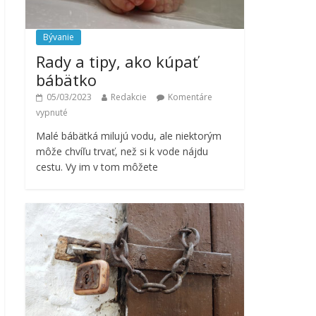
Bývanie
Rady a tipy, ako kúpať
bábätko
05/03/2023
Redakcie
Komentáre
vypnuté
Malé bábätká milujú vodu, ale niektorým
môže chvíľu trvať, než si k vode nájdu
cestu. Vy im v tom môžete