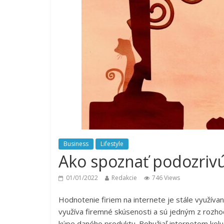
Business
Lifestyle
Ako spoznať podozrivú
01/01/2022
Redakcie
746 Views
Hodnotenie firiem na internete je stále využív
využíva firemné skúsenosti a sú jedným z rozhod
kúpe daného produktu. Bohužiaľ internetom koluj