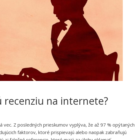
 recenziu na internete?
aná vec. Z posledných prieskumov vyplýva, že až 97 % opýtaných
ujúcich faktorov, ktoré prispievajú alebo naopak zabraňujú
ú aj falošné referencie, ktoré majú za úlohu oklamať