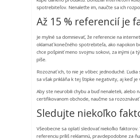
spotrebiteľov. Nenaleťte im, naučte sa ich rozpo
Až 15 % referencií je 
Je mylné sa domnievať, že referencie na internet
oklamať konečného spotrebiteľa, ako napokon bol
chce pošpiniť meno svojmu sokovi, za inými (a t
píše.
Rozoznať ich, to nie je vôbec jednoduché. Ľudia
sa však prikláňa k tej štipke negativity, aj keď je
Aby ste neurobili chybu a buď nenaleteli, alebo 
certifikovanom obchode, naučme sa rozoznávať 
Sledujte niekoľko fakt
Všeobecne sa oplatí sledovať niekoľko faktorov. V
referenciu príliš reklamnú, pravdepodobne za ňu