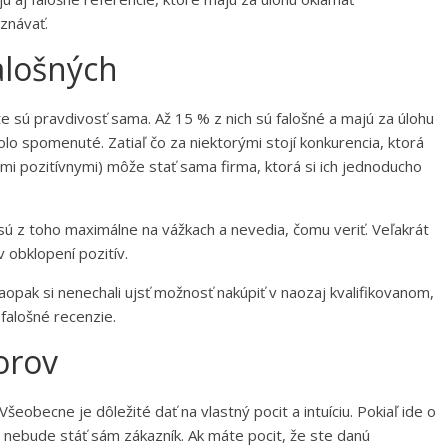
znávať.
falošných
e sú pravdivosť sama. Až 15 % z nich sú falošné a majú za úlohu
o spomenuté. Zatiaľ čo za niektorými stojí konkurencia, ktorá
ými pozitívnymi) môže stať sama firma, ktorá si ich jednoducho
 sú z toho maximálne na vážkach a nevedia, čomu veriť. Veľakrát
 v obklopení pozitív.
naopak si nenechali ujsť možnosť nakúpiť v naozaj kvalifikovanom,
falošné recenzie.
orov
šeobecne je dôležité dať na vlastný pocit a intuíciu. Pokiaľ ide o
 nebude stáť sám zákazník. Ak máte pocit, že ste danú