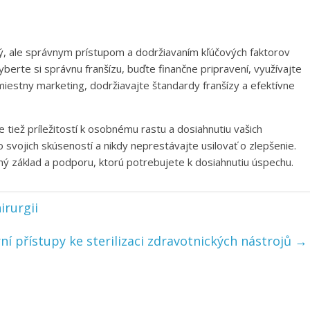
ý, ale správnym prístupom a dodržiavaním kľúčových faktorov
berte si správnu franšízu, buďte finančne pripravení, využívajte
miestny marketing, dodržiavajte štandardy franšízy a efektívne
e tiež príležitostí k osobnému rastu a dosiahnutiu vašich
o svojich skúseností a nikdy neprestávajte usilovať o zlepšenie.
 základ a podporu, ktorú potrebujete k dosiahnutiu úspechu.
irurgii
í přístupy ke sterilizaci zdravotnických nástrojů
→