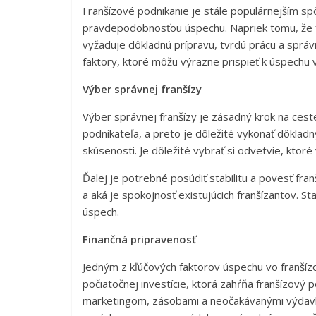
Franšízové podnikanie je stále populárnejším s
pravdepodobnosťou úspechu. Napriek tomu, že f
vyžaduje dôkladnú prípravu, tvrdú prácu a sprá
faktory, ktoré môžu výrazne prispieť k úspechu 
Výber správnej franšízy
Výber správnej franšízy je zásadný krok na cest
podnikateľa, a preto je dôležité vykonať dôkladn
skúsenosti. Je dôležité vybrať si odvetvie, ktoré
Ďalej je potrebné posúdiť stabilitu a povesť franš
a aká je spokojnosť existujúcich franšízantov. S
úspech.
Finančná pripravenosť
Jedným z kľúčových faktorov úspechu vo franšíz
počiatočnej investície, ktorá zahŕňa franšízový 
marketingom, zásobami a neočakávanými výdavka