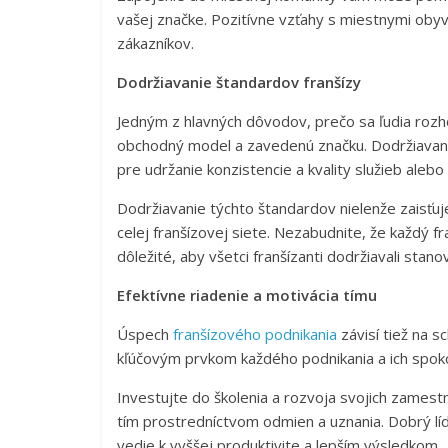
vašej značke. Pozitívne vzťahy s miestnymi obyva
zákazníkov.
Dodržiavanie štandardov franšízy
Jedným z hlavných dôvodov, prečo sa ľudia rozh
obchodný model a zavedenú značku. Dodržiavani
pre udržanie konzistencie a kvality služieb alebo
Dodržiavanie týchto štandardov nielenže zaisťuje
celej franšízovej siete. Nezabudnite, že každý f
dôležité, aby všetci franšízanti dodržiavali stan
Efektívne riadenie a motivácia tímu
Úspech
franšízového podnikania
závisí tiež na s
kľúčovým prvkom každého podnikania a ich spoko
Investujte do školenia a rozvoja svojich zamest
tím prostredníctvom odmien a uznania. Dobrý lí
vedie k vyššej produktivite a lepším výsledkom.