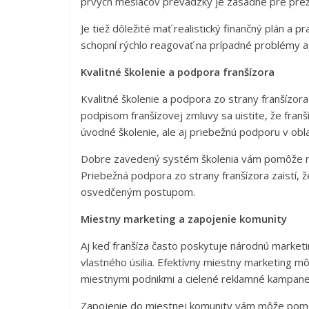
prvých mesiacov prevádzky je zásadné pre preži
Je tiež dôležité mať realistický finančný plán a 
schopní rýchlo reagovať na prípadné problémy a 
Kvalitné školenie a podpora franšízora
Kvalitné školenie a podpora zo strany franšízo
podpisom franšízovej zmluvy sa uistite, že fran
úvodné školenie, ale aj priebežnú podporu v obl
Dobre zavedený systém školenia vám pomôže rých
Priebežná podpora zo strany franšízora zaistí, 
osvedčeným postupom.
Miestny marketing a zapojenie komunity
Aj keď franšíza často poskytuje národnú market
vlastného úsilia. Efektívny miestny marketing m
miestnymi podnikmi a cielené reklamné kampane
Zapojenie do miestnej komunity vám môže pomôc