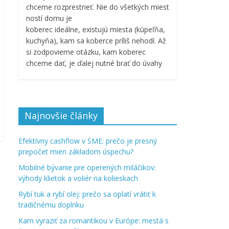
chceme rozprestrieť. Nie do všetkých miest
ností domu je
koberec ideálne, existujú miesta (kúpeľňa,
kuchyňa), kam sa koberce príliš nehodí. Až
si zodpovieme otázku, kam koberec
chceme dať, je ďalej nutné brať do úvahy
Najnovšie články
Efektívny cashflow v SME: prečo je presný
prepočet mien základom úspechu?
Mobilné bývanie pre operených miláčikov:
výhody klietok a voliér na kolieskach
Rybí tuk a rybí olej: prečo sa oplatí vrátiť k
tradičnému doplnku
Kam vyraziť za romantikou v Európe: mestá s