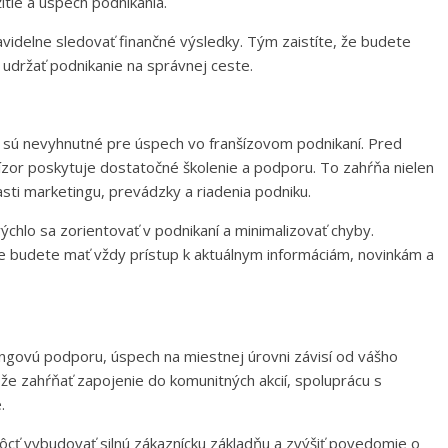
tie a úspech podnikania.
pravidelne sledovať finančné výsledky. Tým zaistíte, že budete
udržať podnikanie na správnej ceste.
ra sú nevyhnutné pre úspech vo franšízovom podnikaní. Pred
šízor poskytuje dostatočné školenie a podporu. To zahŕňa nielen
asti marketingu, prevádzky a riadenia podniku.
lo sa zorientovať v podnikaní a minimalizovať chyby.
že budete mať vždy prístup k aktuálnym informáciám, novinkám a
ingovú podporu, úspech na miestnej úrovni závisí od vášho
ôže zahŕňať zapojenie do komunitných akcií, spoluprácu s
.
ť vybudovať silnú zákaznícku základňu a zvýšiť povedomie o