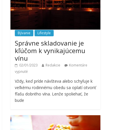
Bývanie
Lifestyle
Správne skladovanie je
kľúčom k vynikajúcemu
vínu
02/01/2023
Redakcie
Komentáre
vypnuté
Vždy, keď príde návšteva alebo schyľuje k
veľkému rodinnému obedu sa oplatí otvoriť
fľašu dobrého vína. Lenže spoliehať, že
bude