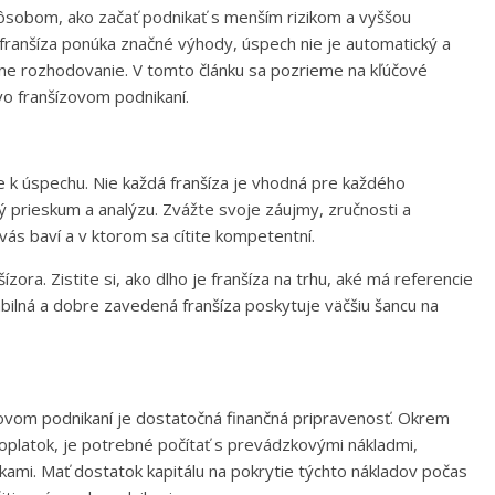
pôsobom, ako začať podnikať s menším rizikom a vyššou
ranšíza ponúka značné výhody, úspech nie je automatický a
vne rozhodovanie. V tomto článku sa pozrieme na kľúčové
vo franšízovom podnikaní.
e k úspechu. Nie každá franšíza je vhodná pre každého
ý prieskum a analýzu. Zvážte svoje záujmy, zručnosti a
 vás baví a v ktorom sa cítite kompetentní.
ízora. Zistite si, ako dlho je franšíza na trhu, aké má referencie
tabilná a dobre zavedená franšíza poskytuje väčšiu šancu na
ovom podnikaní je dostatočná finančná pripravenosť. Okrem
poplatok, je potrebné počítať s prevádzkovými nákladmi,
mi. Mať dostatok kapitálu na pokrytie týchto nákladov počas