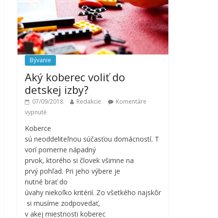
Bývanie
Aký koberec voliť do
detskej izby?
07/09/2018
Redakcie
Komentáre
vypnuté
Koberce
sú neoddeliteľnou súčasťou domácností. T
vorí pomerne nápadný
prvok, ktorého si človek všimne na
prvý pohľad. Pri jeho výbere je
nutné brať do
úvahy niekoľko kritérií. Zo všetkého najskôr
si musíme zodpovedať,
v akej miestnosti koberec