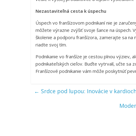
Nezastaviteľná cesta k úspechu
Úspech vo franšízovom podnikaní nie je zaručen
môžete výrazne zvýšiť svoje šance na úspech. Vy
školenie a podporu franšízora, zamerajte sa na 
riadte svoj tím.
Podnikanie vo franšíze je cestou plnou výziev, al
podnikateľských cieľov. Buďte vytrvalí, učte sa z
Franšízové podnikanie vám môže poskytnúť pevný
←
Srdce pod lupou: Inovácie v kardioch
Modern