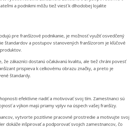
teľmi a podnikmi môžu tiež viesť k dlhodobej lojalite
odujú pre franšízové podnikanie, je možnosť využiť osvedčený
e štandardov a postupov stanovených franšízorom je kľúčové
 produktov.
, že zákazníci dostanú očakávanú kvalitu, ale tiež chráni povesť
ranšízant prispieva k celkovému obrazu značky, a preto je
ovené štandardy.
chopnosti efektívne riadiť a motivovať svoj tím. Zamestnanci sú
jnosť a výkon majú priamy vplyv na úspech vašej franšízy.
nancov, vytvorte pozitívne pracovné prostredie a motivujte svoj
der dokáže inšpirovať a podporovať svojich zamestnancov, čo