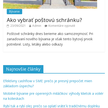
Bývanie
Ako vybrať poštovú schránku?
23/09/2021
Admin
Komentáre vypnuté
Poštové schránky dnes berieme ako samozrejmosť. Pri
zariaďovaní nového bývania je však tento bytový prvok
potrebné. Listy, letáky alebo odkazy
Najnovšie články
Efektívny cashflow v SME: prečo je presný prepočet mien
základom úspechu?
Mobilné bývanie pre operených miláčikov: výhody klietok a voliér
na kolieskach
Rybí tuk a rybí olej: prečo sa oplatí vrátiť k tradičnému doplnku