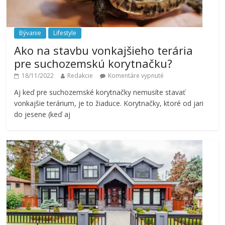
Bývanie
Lifestyle
Ako na stavbu vonkajšieho terária
pre suchozemskú korytnačku?
18/11/2022
Redakcie
Komentáre vypnuté
Aj keď pre suchozemské korytnačky nemusíte stavať
vonkajšie terárium, je to žiaduce. Korytnačky, ktoré od jari
do jesene (keď aj