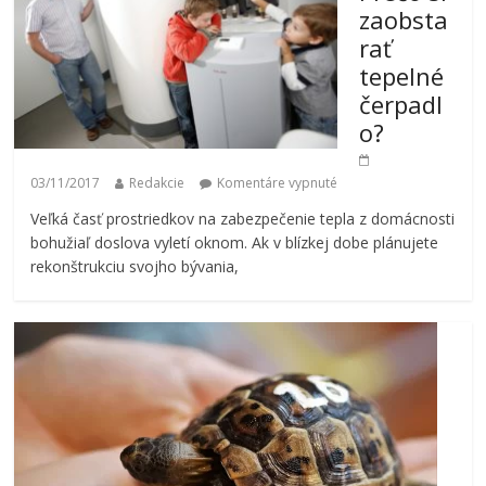
zaobsta
rať
tepelné
čerpadl
o?
03/11/2017
Redakcie
Komentáre vypnuté
Veľká časť prostriedkov na zabezpečenie tepla z domácnosti
bohužiaľ doslova vyletí oknom. Ak v blízkej dobe plánujete
rekonštrukciu svojho bývania,