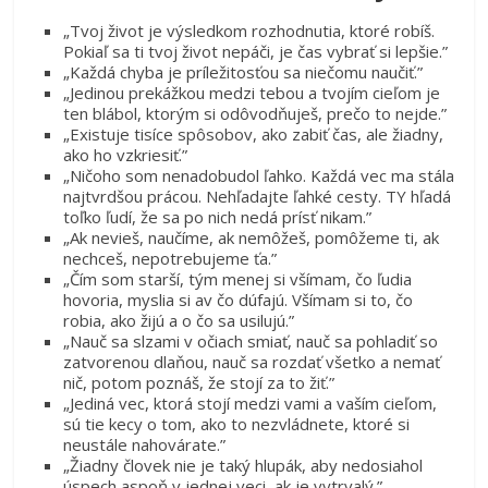
„Tvoj život je výsledkom rozhodnutia, ktoré robíš.
Pokiaľ sa ti tvoj život nepáči, je čas vybrať si lepšie.”
„Každá chyba je príležitosťou sa niečomu naučiť.”
„Jedinou prekážkou medzi tebou a tvojím cieľom je
ten blábol, ktorým si odôvodňuješ, prečo to nejde.”
„Existuje tisíce spôsobov, ako zabiť čas, ale žiadny,
ako ho vzkriesiť.”
„Ničoho som nenadobudol ľahko. Každá vec ma stála
najtvrdšou prácou. Nehľadajte ľahké cesty. TY hľadá
toľko ľudí, že sa po nich nedá prísť nikam.”
„Ak nevieš, naučíme, ak nemôžeš, pomôžeme ti, ak
nechceš, nepotrebujeme ťa.”
„Čím som starší, tým menej si všímam, čo ľudia
hovoria, myslia si av čo dúfajú. Všímam si to, čo
robia, ako žijú a o čo sa usilujú.”
„Nauč sa slzami v očiach smiať, nauč sa pohladiť so
zatvorenou dlaňou, nauč sa rozdať všetko a nemať
nič, potom poznáš, že stojí za to žiť.”
„Jediná vec, ktorá stojí medzi vami a vaším cieľom,
sú tie kecy o tom, ako to nezvládnete, ktoré si
neustále nahovárate.”
„Žiadny človek nie je taký hlupák, aby nedosiahol
úspech aspoň v jednej veci, ak je vytrvalý.”