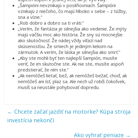
„Šampióni nevznikajú v posilňovniach. Šampióni
vznikajú z niečoho, čo majú hlboko v sebe – z túžby,
sna a vízie.”
„Rob dobro a dobro sa ti vráti.”
„Verím, že fantázia je silnejšia ako vedenie. Že mýty
majú väčšiu moc ako história. Že sny sú mocnejšie
ako skutočnosť. Že nádej vždy víťazí nad
skúsenosťou. Že smiech je jediným liekom na
zármutok. A verím, že láska je silnejšia ako smrť.”
„Aby ste mohli byť ten najlepší šampión, musíte
veriť, že im skutočne ste. Ak nie ste, musíte aspoň
predstierať, že ním ste.”
„Ak nemôžeš lietať, bež, ak nemôžeš bežať, choď, ak
nemôžeš ani ísť, plaz sa. Ale nech už robíš čokoľvek,
musíš sa neustále pohybovať dopredu.
←
Chcete začať jazdiť na motorke? Kúpa stroja
investícia nekončí
Ako vyhrať peniaze
→