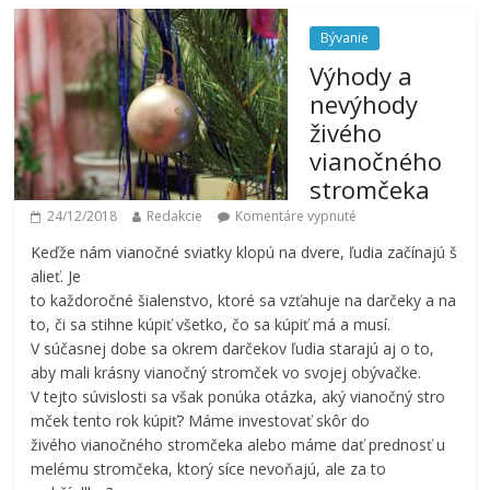
Bývanie
Výhody a
nevýhody
živého
vianočného
stromčeka
24/12/2018
Redakcie
Komentáre vypnuté
Keďže nám vianočné sviatky klopú na dvere, ľudia začínajú š
alieť. Je
to každoročné šialenstvo, ktoré sa vzťahuje na darčeky a na
to, či sa stihne kúpiť všetko, čo sa kúpiť má a musí.
V súčasnej dobe sa okrem darčekov ľudia starajú aj o to,
aby mali krásny vianočný stromček vo svojej obývačke.
V tejto súvislosti sa však ponúka otázka, aký vianočný stro
mček tento rok kúpiť? Máme investovať skôr do
živého vianočného stromčeka alebo máme dať prednosť u
melému stromčeka, ktorý síce nevoňajú, ale za to