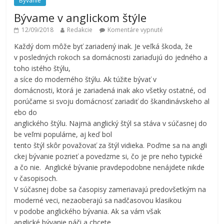
Bývanie
Bývame v anglickom štýle
12/09/2018
Redakcie
Komentáre vypnuté
Každý dom môže byť zariadený inak. Je veľká škoda, že
v posledných rokoch sa domácnosti zariaďujú do jedného a
toho istého štýlu,
a síce do moderného štýlu. Ak túžite bývať v
domácnosti, ktorá je zariadená inak ako všetky ostatné, od
porúčame si svoju domácnosť zariadiť do škandinávskeho al
ebo do
anglického štýlu. Najmä anglický štýl sa stáva v súčasnej do
be veľmi populárne, aj keď bol
tento štýl skôr považovať za štýl vidieka. Poďme sa na angli
ckej bývanie pozrieť a povedzme si, čo je pre neho typické
a čo nie. Anglické bývanie pravdepodobne nenájdete nikde
v časopisoch.
V súčasnej dobe sa časopisy zameriavajú predovšetkým na
moderné veci, nezaoberajú sa nadčasovou klasikou
v podobe anglického bývania. Ak sa vám však
anglické bývanie páči a chcete