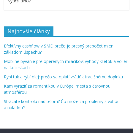
vydrží dlho?
Najnovšie články
Efektívny cashflow v SME: prečo je presný prepočet mien
základom úspechu?
Mobilné bývanie pre operených miláčikov: výhody klietok a voliér
na kolieskach
Rybí tuk a rybí olej: prečo sa oplatí vrátiť k tradičnému doplnku
Kam vyraziť za romantikou v Európe: mestá s čarovnou
atmosférou
Strácate kontrolu nad telom? Čo môže za problémy s váhou
a náladou?