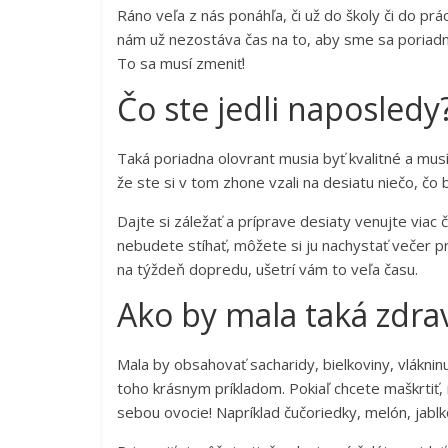
Ráno veľa z nás ponáhľa, či už do školy či do prá
nám už nezostáva čas na to, aby sme sa poriadn
To sa musí zmeniť!
Čo ste jedli naposledy
Taká poriadna olovrant musia byť kvalitné a musít
že ste si v tom zhone vzali na desiatu niečo, čo b
Dajte si záležať a príprave desiaty venujte viac
nebudete stíhať, môžete si ju nachystať večer pr
na týždeň dopredu, ušetrí vám to veľa času.
Ako by mala taká zdrav
Mala by obsahovať sacharidy, bielkoviny, vláknin
toho krásnym príkladom. Pokiaľ chcete maškrtiť, 
sebou ovocie! Napríklad čučoriedky, melón, jabl