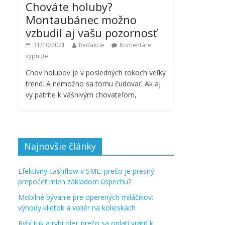
Chováte holuby?
Montaubánec možno
vzbudil aj vašu pozornosť
31/10/2021
Redakcie
Komentáre
vypnuté
Chov holubov je v posledných rokoch veľký
trend. A nemožno sa tomu čudovať. Ak aj
vy patríte k vášnivým chovateľom,
Najnovšie články
Efektívny cashflow v SME: prečo je presný
prepočet mien základom úspechu?
Mobilné bývanie pre operených miláčikov:
výhody klietok a voliér na kolieskach
Rybí tuk a rybí olej: prečo sa oplatí vrátiť k