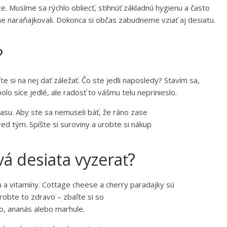
ce. Musíme sa rýchlo obliecť, stihnúť základnú hygienu a často
e naraňajkovali. Dokonca si občas zabudneme vziať aj desiatu.
?
e si na nej dať záležať. Čo ste jedli naposledy? Stavím sa,
olo síce jedlé, ale radosť to vášmu telu neprinieslo.
 času. Aby ste sa nemuseli báť, že ráno zase
ed tým. Spíšte si suroviny a urobte si nákup
á desiata vyzerať?
u a vitamíny. Cottage cheese a cherry paradajky sú
robte to zdravo – zbaľte si so
ko, ananás alebo marhule.