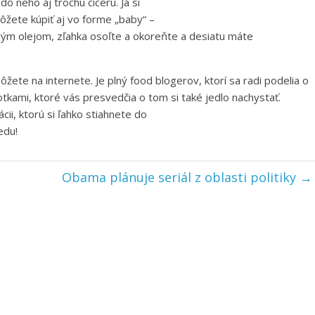
do neho aj trochu cíceru. Ja si
ôžete kúpiť aj vo forme „baby“ –
ovým olejom, zľahka osoľte a okoreňte a desiatu máte
ete na internete. Je plný food blogerov, ktorí sa radi podelia o
otkami, ktoré vás presvedčia o tom si také jedlo nachystať.
cii, ktorú si ľahko stiahnete do
edu!
Obama plánuje seriál z oblasti politiky
→