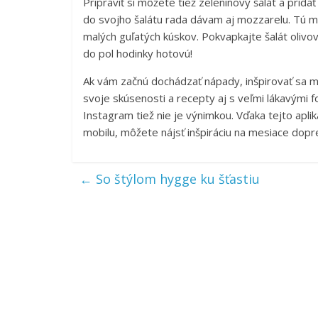
Pripraviť si môžete tiež zeleninový šalát a pridať 
do svojho šalátu rada dávam aj mozzarelu. Tú m
malých guľatých kúskov. Pokvapkajte šalát oliv
do pol hodinky hotovú!
Ak vám začnú dochádzať nápady, inšpirovať sa môž
svoje skúsenosti a recepty aj s veľmi lákavými f
Instagram tiež nie je výnimkou. Vďaka tejto apliká
mobilu, môžete nájsť inšpiráciu na mesiace dopr
←
So štýlom hygge ku šťastiu