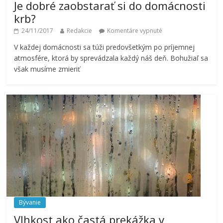
Je dobré zaobstarať si do domácnosti
krb?
24/11/2017
Redakcie
Komentáre vypnuté
V každej domácnosti sa túži predovšetkým po príjemnej
atmosfére, ktorá by sprevádzala každý náš deň. Bohužiaľ sa
však musíme zmieriť
Bývanie
Vlhkost ako častá prekážka v