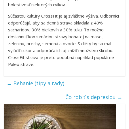
bolestivosť niektorých cvikov.
Súčasťou kultúry CrossFit je aj zvláštne výživa. Odborníci
odporúčajú, aby sa denná strava skladala z 40%
sacharidov, 30% bielkovín a 30% tuku. To možno
dosiahnuť konzumáciou stravy bohatej na mäso,
zeleninu, orechy, semená a ovocie. S diéty by sa mal
vylúčiť cukor a odporúča ich aj znížiť množstvo škrobu.
CrossFit strava je preto podobná napríklad populárne
Paleo strave.
←
Behanie (tipy a rady)
Čo robiť s depresiou
→