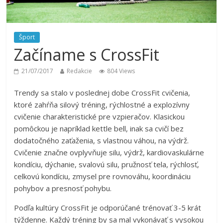
Šport
Začíname s CrossFit
21/07/2017
Redakcie
804 Views
Trendy sa stalo v poslednej dobe CrossFit cvičenia,
ktoré zahŕňa silový tréning, rýchlostné a explozívny
cvičenie charakteristické pre vzpieračov. Klasickou
pomôckou je napríklad kettle bell, inak sa cvičí bez
dodatočného zaťaženia, s vlastnou váhou, na výdrž.
Cvičenie značne ovplyvňuje silu, výdrž, kardiovaskulárne
kondíciu, dýchanie, svalovú silu, pružnosť tela, rýchlosť,
celkovú kondíciu, zmysel pre rovnováhu, koordináciu
pohybov a presnosť pohybu.
Podľa kultúry CrossFit je odporúčané trénovať 3-5 krát
týždenne. Každý tréning by sa mal vykonávať s vysokou