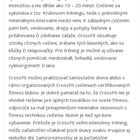
intenzitou a nie dlhšie ako 10 – 20 minút. Cvičenie sa
vykonáva v tzv. Kruhovom tréningu, teda s jednotlivými
minimálnymi intervalmi medzi nimi. K základným cvičením
patrí beh, veslovanie, drepy a pohyby tlačenie a
priťahovania či zdvíhanie záťaže. CrossFit obsahuje
stovky rôznych cvičení, vrátane tých klasických, ako sú
kľučky či sklapovačky. Pre tréning je možné aj užívanie
rôznych pomôcok: medicinball, švihadlá, veslovacie
cykloergometr či lana.
CrossFit možno praktizovať samostatne doma alebo v
rámci organizovaných CrossFit cvičeniach certifikovaných
fitness klubov. Je dobré pamätať na to, že CrossFit nie je
vhodné riešenie pre úplných nováčikov vo svete fitness,
odporúča sa mať prinajmenšom minimálne skúsenosti s
fitness technikou cvičenia. Nutné je tiež správne
vybavenie. Pretože je CrossFit veľmi intenzívny tréning,
môžu začiatočníci očakávať pocit únavy svalov trvajúce aj
niekoľko dní. Samozrejmosťou je aj počiatočné