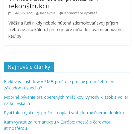
rekonštrukcii
14/09/2022
Redakcie
Komentáre vypnuté
Väčšina ľudí nikdy nebola nútená zdemolovať svoj príjem
alebo nejakú kůlnu. I preto je pre mňa doslova nepripustné,
keď by
Najnovšie články
Efektívny cashflow v SME: prečo je presný prepočet mien
základom úspechu?
Mobilné bývanie pre operených miláčikov: výhody klietok a voliér
na kolieskach
Rybí tuk a rybí olej: prečo sa oplatí vrátiť k tradičnému doplnku
Kam vyraziť za romantikou v Európe: mestá s čarovnou
atmosférou