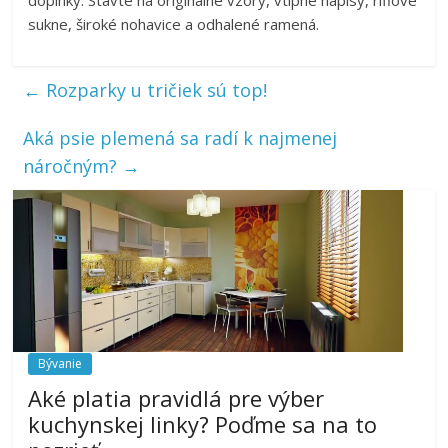
sukne, široké nohavice a odhalené ramená.
←
Rozparky u tričiek sú top!
Aká psie plemená sa radí k najmenej
náročným?
→
Bývanie
Aké platia pravidlá pre výber
kuchynskej linky? Poďme sa na to