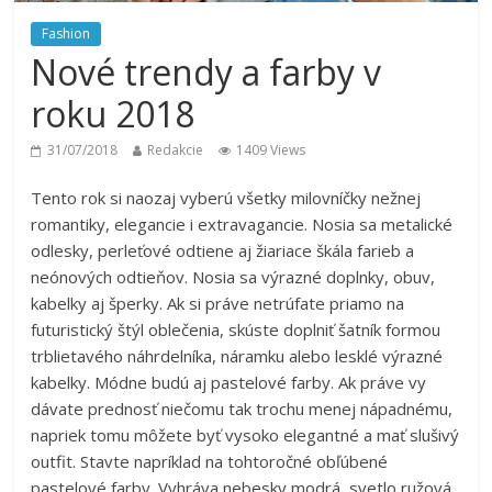
Fashion
Nové trendy a farby v
roku 2018
31/07/2018
Redakcie
1409 Views
Tento rok si naozaj vyberú všetky milovníčky nežnej
romantiky, elegancie i extravagancie. Nosia sa metalické
odlesky, perleťové odtiene aj žiariace škála farieb a
neónových odtieňov. Nosia sa výrazné doplnky, obuv,
kabelky aj šperky. Ak si práve netrúfate priamo na
futuristický štýl oblečenia, skúste doplniť šatník formou
trblietavého náhrdelníka, náramku alebo lesklé výrazné
kabelky. Módne budú aj pastelové farby. Ak práve vy
dávate prednosť niečomu tak trochu menej nápadnému,
napriek tomu môžete byť vysoko elegantné a mať slušivý
outfit. Stavte napríklad na tohtoročné obľúbené
pastelové farby. Vyhráva nebesky modrá, svetlo ružová,