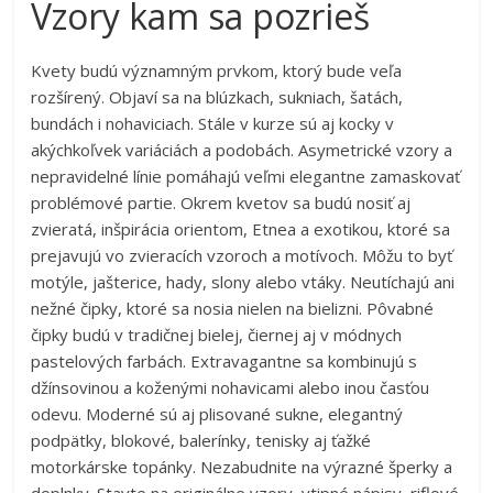
Vzory kam sa pozrieš
Kvety budú významným prvkom, ktorý bude veľa
rozšírený. Objaví sa na blúzkach, sukniach, šatách,
bundách i nohaviciach. Stále v kurze sú aj kocky v
akýchkoľvek variáciách a podobách. Asymetrické vzory a
nepravidelné línie pomáhajú veľmi elegantne zamaskovať
problémové partie. Okrem kvetov sa budú nosiť aj
zvieratá, inšpirácia orientom, Etnea a exotikou, ktoré sa
prejavujú vo zvieracích vzoroch a motívoch. Môžu to byť
motýle, jašterice, hady, slony alebo vtáky. Neutíchajú ani
nežné čipky, ktoré sa nosia nielen na bielizni. Pôvabné
čipky budú v tradičnej bielej, čiernej aj v módnych
pastelových farbách. Extravagantne sa kombinujú s
džínsovinou a koženými nohavicami alebo inou časťou
odevu. Moderné sú aj plisované sukne, elegantný
podpätky, blokové, balerínky, tenisky aj ťažké
motorkárske topánky. Nezabudnite na výrazné šperky a
doplnky. Stavte na originálne vzory, vtipné nápisy, riflové