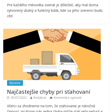
Pre každého milovníka zvierat je dôležité, aby mal doma
vytvorený útulný a funkčný kútik, kde sa jeho zverenci budú
cítiť
Bývanie
Najčastejšie chyby pri sťahovaní
05/07/2022
Redakcie
Komentáre vypnuté
Všetci sa zhodneme na tom, že sťahovanie je náročná
činnosť, pri ktorej nás jedna chyba môže stáť veľa peňazí a