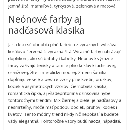
jemná žltá, marhuľová, tyrkysová, zelenkavá a mätová.
Neónové farby aj
nadčasová klasika
Jar a leto sú obdobia plné farieb a z výrazných vyhráva
korálovo červená či výrazná žltá. Výrazné farby nahrávajú
doplnkom, ako sú batohy i kabelky. Neónové výrazné
farby zažívajú tenisky a tam je plno krikľavé fuchsiovej,
oranžovej, žltej i metalicky modrej. Zmenu šatníka
dopĺňajú veselé a pestré vzory plné kvetín, prúžkov,
kociek a asymetrických vzorov. Čiernobiela klasika,
romantická čipka, aj všadeprítomná džínsovina hýbe
tohtoročnými trendmi. Mix čiernej a bielej je nadčasový a
nesmrteľný, môže mať podobu bodiek, pruhov, kociek i
kvetov. Tento módny trend nikdy nič nepokazí a budete
vždy elegantná. Tohtoročné vzory budú naozaj nápadité.