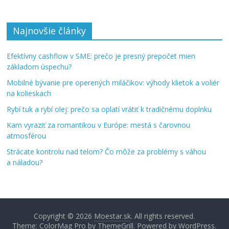
Najnovšie články
Efektívny cashflow v SME: prečo je presný prepočet mien
základom úspechu?
Mobilné bývanie pre operených miláčikov: výhody klietok a voliér
na kolieskach
Rybí tuk a rybí olej: prečo sa oplatí vrátiť k tradičnému doplnku
Kam vyraziť za romantikou v Európe: mestá s čarovnou
atmosférou
Strácate kontrolu nad telom? Čo môže za problémy s váhou
a náladou?
Copyright © 2026
Moestar.sk
. All rights reserved.
Theme: ColorMag Pro by
ThemeGrill
. Powered by
WordPress
.