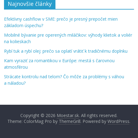
Najnovšie články
Efektívny cashflow v SME: prečo je presný prepočet mien
základom úspechu?
Mobilné bývanie pre operených miláčikov: výhody klietok a voliér
na kolieskach
Rybí tuk a rybí olej: prečo sa oplatí vrátiť k tradičnému doplnku
Kam vyraziť za romantikou v Európe: mestá s čarovnou
atmosférou
Strácate kontrolu nad telom? Čo môže za problémy s váhou
a náladou?
Copyright © 2026
Moestar.sk
. All rights reserved.
Theme: ColorMag Pro by
ThemeGrill
. Powered by
WordPress
.