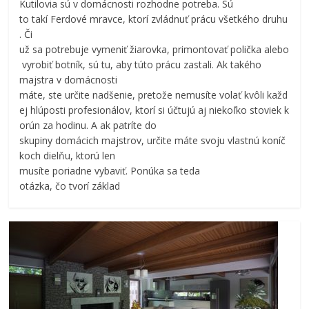
Kutilovia sú v domácnosti rozhodne potreba. Sú
to takí Ferdové mravce, ktorí zvládnuť prácu všetkého druhu
. Či
už sa potrebuje vymeniť žiarovka, primontovať polička alebo
vyrobiť botník, sú tu, aby túto prácu zastali. Ak takého
majstra v domácnosti
máte, ste určite nadšenie, pretože nemusíte volať kvôli každ
ej hlúposti profesionálov, ktorí si účtujú aj niekoľko stoviek k
orún za hodinu. A ak patríte do
skupiny domácich majstrov, určite máte svoju vlastnú koníč
koch dielňu, ktorú len
musíte poriadne vybaviť. Ponúka sa teda
otázka, čo tvorí základ