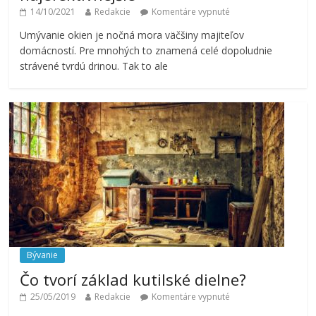
14/10/2021
Redakcie
Komentáre vypnuté
Umývanie okien je nočná mora väčšiny majiteľov
domácností. Pre mnohých to znamená celé dopoludnie
strávené tvrdú drinou. Tak to ale
Bývanie
Čo tvorí základ kutilské dielne?
25/05/2019
Redakcie
Komentáre vypnuté