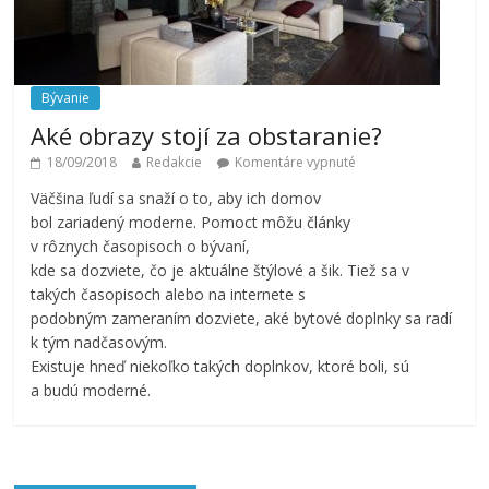
Bývanie
Aké obrazy stojí za obstaranie?
18/09/2018
Redakcie
Komentáre vypnuté
Väčšina ľudí sa snaží o to, aby ich domov
bol zariadený moderne. Pomoct môžu články
v rôznych časopisoch o bývaní,
kde sa dozviete, čo je aktuálne štýlové a šik. Tiež sa v
takých časopisoch alebo na internete s
podobným zameraním dozviete, aké bytové doplnky sa radí
k tým nadčasovým.
Existuje hneď niekoľko takých doplnkov, ktoré boli, sú
a budú moderné.