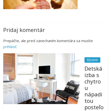
Pridaj komentár
Prepáčte, ale pred zanechaním komentára sa musíte
prihlásiť
.
Bývanie
Detská
izba s
chytro
u
nápadi
tou
posteľo