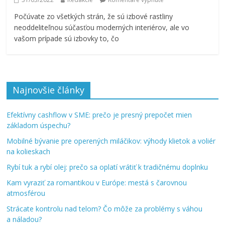
Počúvate zo všetkých strán, že sú izbové rastliny
neoddeliteľnou súčasťou moderných interiérov, ale vo
vašom prípade sú izbovky to, čo
Najnovšie články
Efektívny cashflow v SME: prečo je presný prepočet mien
základom úspechu?
Mobilné bývanie pre operených miláčikov: výhody klietok a voliér
na kolieskach
Rybí tuk a rybí olej: prečo sa oplatí vrátiť k tradičnému doplnku
Kam vyraziť za romantikou v Európe: mestá s čarovnou
atmosférou
Strácate kontrolu nad telom? Čo môže za problémy s váhou
a náladou?