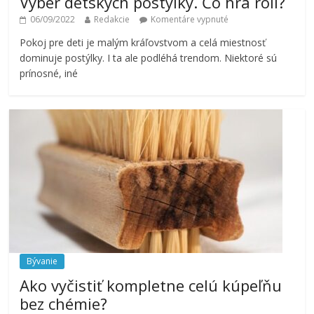
Výber detských postýlky. Čo hrá roli?
06/09/2022
Redakcie
Komentáre vypnuté
Pokoj pre deti je malým kráľovstvom a celá miestnosť
dominuje postýlky. I ta ale podléhá trendom. Niektoré sú
prínosné, iné
Bývanie
Ako vyčistiť kompletne celú kúpeľňu
bez chémie?