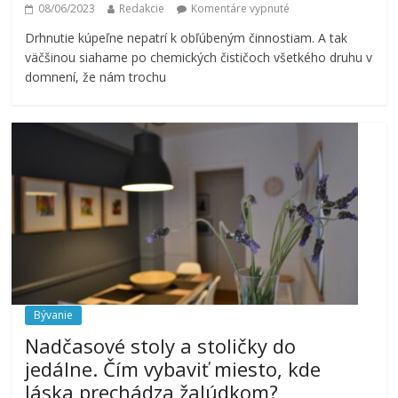
08/06/2023
Redakcie
Komentáre vypnuté
Drhnutie kúpeľne nepatrí k obľúbeným činnostiam. A tak
väčšinou siahame po chemických čističoch všetkého druhu v
domnení, že nám trochu
Bývanie
Nadčasové stoly a stoličky do
jedálne. Čím vybaviť miesto, kde
láska prechádza žalúdkom?