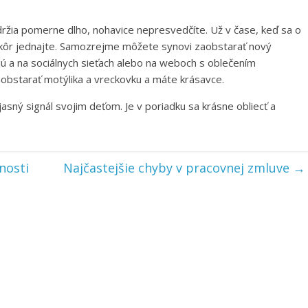
ydržia pomerne dlho, nohavice nepresvedčíte. Už v čase, keď sa o
jskôr jednajte. Samozrejme môžete synovi zaobstarať nový
ujú a na sociálnych sieťach alebo na weboch s oblečením
aobstarať motýlika a vreckovku a máte krásavce.
sný signál svojim deťom. Je v poriadku sa krásne obliecť a
nosti
Najčastejšie chyby v pracovnej zmluve
→