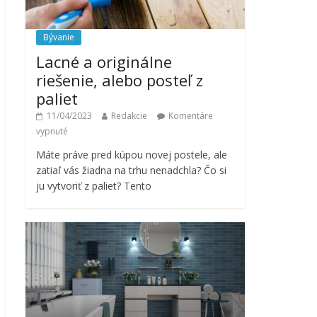
Bývanie
Lacné a originálne
riešenie, alebo posteľ z
paliet
11/04/2023
Redakcie
Komentáre
vypnuté
Máte práve pred kúpou novej postele, ale
zatiaľ vás žiadna na trhu nenadchla? Čo si
ju vytvoriť z paliet? Tento