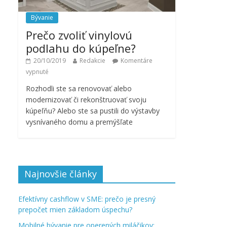
Bývanie
Prečo zvoliť vinylovú
podlahu do kúpeľne?
20/10/2019
Redakcie
Komentáre
vypnuté
Rozhodli ste sa renovovať alebo
modernizovať či rekonštruovať svoju
kúpeľňu? Alebo ste sa pustili do výstavby
vysnívaného domu a premýšľate
Najnovšie články
Efektívny cashflow v SME: prečo je presný
prepočet mien základom úspechu?
Mobilné bývanie pre operených miláčikov: