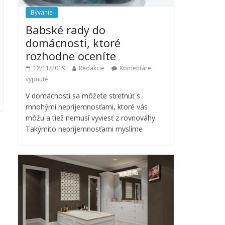
Bývanie
Babské rady do
domácnosti, ktoré
rozhodne oceníte
12/11/2019
Redakcie
Komentáre
vypnuté
V domácnosti sa môžete stretnúť s
mnohými nepríjemnosťami, ktoré vás
môžu a tiež nemusí vyviesť z rovnováhy.
Takýmito nepríjemnosťami myslíme