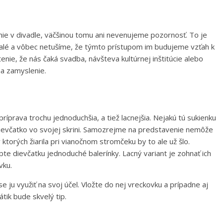
ie v divadle, väčšinou tomu ani nevenujeme pozornosť. To je
malé a vôbec netušíme, že týmto prístupom im budujeme vzťah k
tenie, že nás čaká svadba, návšteva kultúrnej inštitúcie alebo
a zamyslenie.
íprava trochu jednoduchšia, a tiež lacnejšia. Nejakú tú sukienku
ievčatko vo svojej skrini. Samozrejme na predstavenie nemôže
v ktorých žiarila pri vianočnom stromčeku by to ale už šlo.
te dievčatku jednoduché balerínky. Lacný variant je zohnať ich
vku.
e ju využiť na svoj účel. Vložte do nej vreckovku a prípadne aj
tik bude skvelý tip.