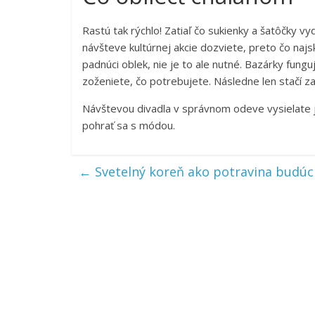
Rastú tak rýchlo! Zatiaľ čo sukienky a šatôčky v
návšteve kultúrnej akcie dozviete, preto čo na
padnúci oblek, nie je to ale nutné. Bazárky fung
zoženiete, čo potrebujete. Následne len stačí z
Návštevou divadla v správnom odeve vysielate ja
pohrať sa s módou.
←
Svetelný koreň ako potravina budúc