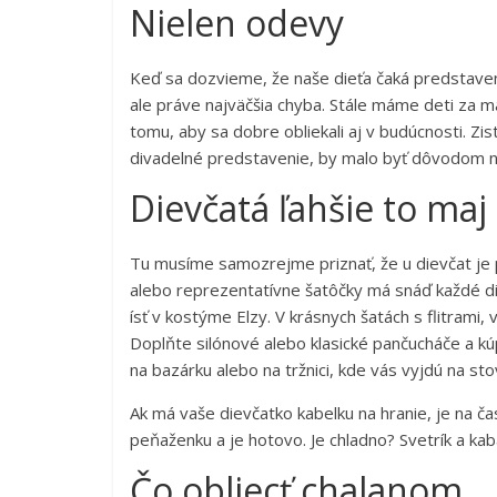
Nielen odevy
Keď sa dozvieme, že naše dieťa čaká predstaven
ale práve najväčšia chyba. Stále máme deti za 
tomu, aby sa dobre obliekali aj v budúcnosti. Zis
divadelné predstavenie, by malo byť dôvodom n
Dievčatá ľahšie to maj
Tu musíme samozrejme priznať, že u dievčat je pr
alebo reprezentatívne šatôčky má snáď každé d
ísť v kostýme Elzy. V krásnych šatách s flitrami, 
Doplňte silónové alebo klasické pančucháče a kúp
na bazárku alebo na tržnici, kde vás vyjdú na sto
Ak má vaše dievčatko kabelku na hranie, je na čas
peňaženku a je hotovo. Je chladno? Svetrík a kabá
Čo obliecť chalanom