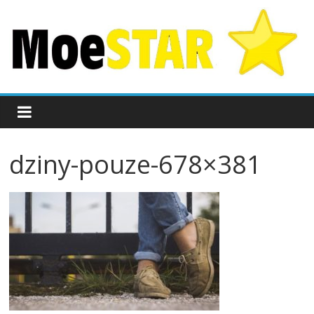
dziny-pouze-678×381