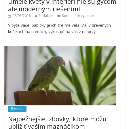
Umelé kvety v interiéri nie sú gýčom
ale moderným riešením!
08/05/2018
Redakcie
Komentáre vypnuté
V byte vašej babičky je ich zrejme veľa. Visí v drevených
košíkoch na stenách, vykukujú na vás z na prvý
Bývanie
Najbežnejšie izbovky, ktoré môžu
ublížiť vašim maznáčikom