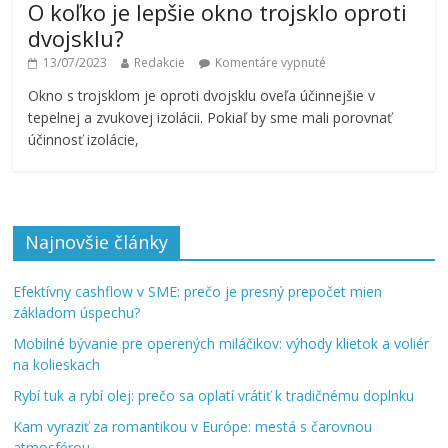
O koľko je lepšie okno trojsklo oproti
dvojsklu?
13/07/2023
Redakcie
Komentáre vypnuté
Okno s trojsklom je oproti dvojsklu oveľa účinnejšie v
tepelnej a zvukovej izolácii. Pokiaľ by sme mali porovnať
účinnosť izolácie,
Najnovšie články
Efektívny cashflow v SME: prečo je presný prepočet mien
základom úspechu?
Mobilné bývanie pre operených miláčikov: výhody klietok a voliér
na kolieskach
Rybí tuk a rybí olej: prečo sa oplatí vrátiť k tradičnému doplnku
Kam vyraziť za romantikou v Európe: mestá s čarovnou
atmosférou