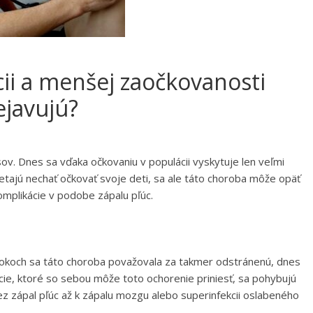
cii a menšej zaočkovanosti
ejavujú?
v. Dnes sa vďaka očkovaniu v populácii vyskytuje len veľmi
ietajú nechať očkovať svoje deti, sa ale táto choroba môže opäť
mplikácie v podobe zápalu pľúc.
rokoch sa táto choroba považovala za takmer odstránenú, dnes
ácie, ktoré so sebou môže toto ochorenie priniesť, sa pohybujú
z zápal pľúc až k zápalu mozgu alebo superinfekcii oslabeného