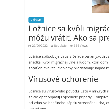
Zdravie
Ložnice sa kvôli migrá
môžu vrátiť. Ako sa pr
27/09/2022
Redakcie
356 Views
Ložnice spôsobuje vírus z čeľade paramyxovíruso
zriedka. Kvôli migračnej vlne a ľuďom, ktorí odm
začať objavovať. Problémy predstavuje najmä ko
Vírusové ochorenie
Ložnice sú vírusového pôvodu. Ešte v minulých 
sa ale opäť objavujú ojedinelé prípady. Komplik
od zdanlivo banálneho zápalu stredného ucha, ce
organizmu.