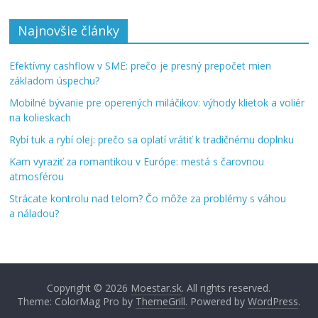
Najnovšie články
Efektívny cashflow v SME: prečo je presný prepočet mien
základom úspechu?
Mobilné bývanie pre operených miláčikov: výhody klietok a voliér
na kolieskach
Rybí tuk a rybí olej: prečo sa oplatí vrátiť k tradičnému doplnku
Kam vyraziť za romantikou v Európe: mestá s čarovnou
atmosférou
Strácate kontrolu nad telom? Čo môže za problémy s váhou
a náladou?
Copyright © 2026
Moestar.sk
. All rights reserved.
Theme: ColorMag Pro by
ThemeGrill
. Powered by
WordPress
.