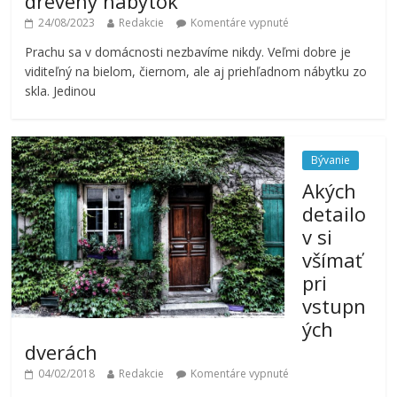
drevený nábytok
24/08/2023
Redakcie
Komentáre vypnuté
Prachu sa v domácnosti nezbavíme nikdy. Veľmi dobre je
viditeľný na bielom, čiernom, ale aj priehľadnom nábytku zo
skla. Jedinou
Bývanie
Akých
detailo
v si
všímať
pri
vstupn
ých
dverách
04/02/2018
Redakcie
Komentáre vypnuté