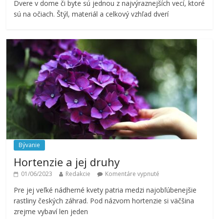
Dvere v dome či byte sú jednou z najvýraznejších vecí, ktoré
sú na očiach. Štýl, materiál a celkový vzhľad dverí
Bývanie
Hortenzie a jej druhy
01/06/2023
Redakcie
Komentáre vypnuté
Pre jej veľké nádherné kvety patria medzi najobľúbenejšie
rastliny českých záhrad. Pod názvom hortenzie si väčšina
zrejme vybaví len jeden