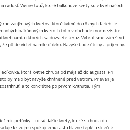
a radosť. Vieme totiž, ktoré balkónové kvety sú v kvetináčoch
ý rad zaujímavých kvetov, ktoré kvitnú do rôznych farieb. Je
 o mnohých balkónových kvetoch toho v obchode moc nezistíte.
 kvetinami, o ktorých sa dozviete teraz. Vybrali sme vám štyri
k, že pôjde vidieť na míle ďaleko. Navyše bude útulný a príjemný.
ledíkovka, ktorá kvitne zhruba od mája až do augusta. Pri
sto by malo byť navyše chránené pred vetrom. Prievan je
u zostrihnúť, a to konkrétne po prvom kvitnutia. Tým
 tiež minipetúnky – to sú ďalšie kvety, ktoré sa hodia do
yžaduje k svojmu spokojnému rastu hlavne teplé a slnečné