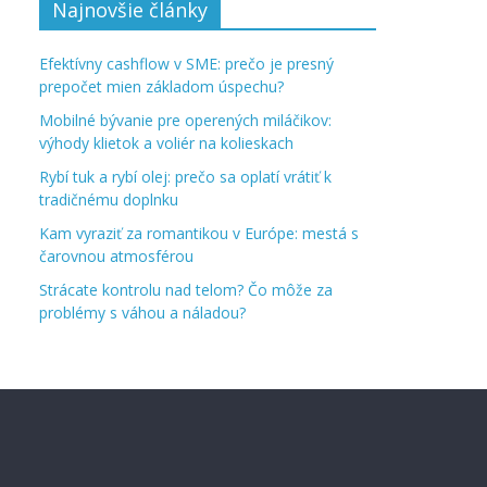
Najnovšie články
Efektívny cashflow v SME: prečo je presný
prepočet mien základom úspechu?
Mobilné bývanie pre operených miláčikov:
výhody klietok a voliér na kolieskach
Rybí tuk a rybí olej: prečo sa oplatí vrátiť k
tradičnému doplnku
Kam vyraziť za romantikou v Európe: mestá s
čarovnou atmosférou
Strácate kontrolu nad telom? Čo môže za
problémy s váhou a náladou?