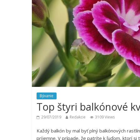
Bývanie
Top štyri balkónové kv
29/07/2019
Redakcie
3109 Views
Každý balkón by mal byť plný balkónových rastlín.
príjemne. V prípade, že patríte k ľuďom, ktorí si