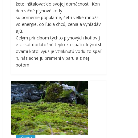
žete inštalovať do svojej domácnosti. Kon
denzačné plynové kotly
sú pomerne populárne, šetrí veľké množst
vo energie, čo ľudia chcú, cenia a vyhľadáv
ajú.
Celým princípom týchto plynových kotlov j
e získať dodatočné teplo zo spalín. Inými sl
ovami kotol využije vzniknutú vodu zo spalí
n, následne ju premení v paru a z nej
potom