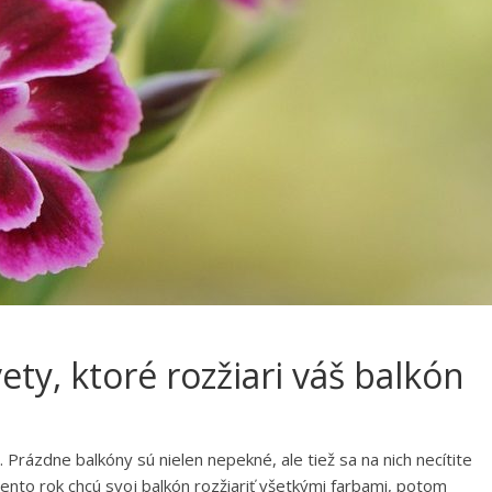
ety, ktoré rozžiari váš balkón
 Prázdne balkóny sú nielen nepekné, ale tiež sa na nich necítite
 tento rok chcú svoj balkón rozžiariť všetkými farbami, potom