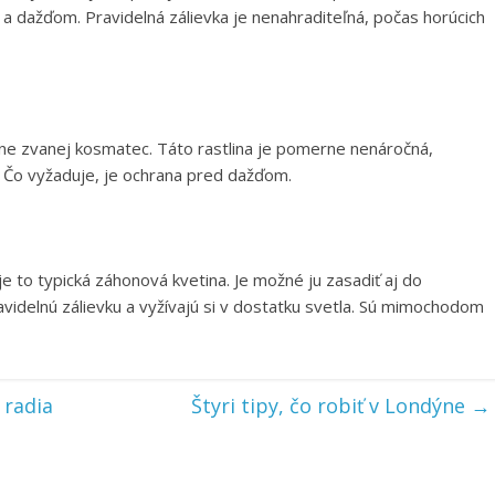
a dažďom. Pravidelná zálievka je nenahraditeľná, počas horúcich
ne zvanej kosmatec. Táto rastlina je pomerne nenáročná,
. Čo vyžaduje, je ochrana pred dažďom.
e to typická záhonová kvetina. Je možné ju zasadiť aj do
avidelnú zálievku a vyžívajú si v dostatku svetla. Sú mimochodom
 radia
Štyri tipy, čo robiť v Londýne
→