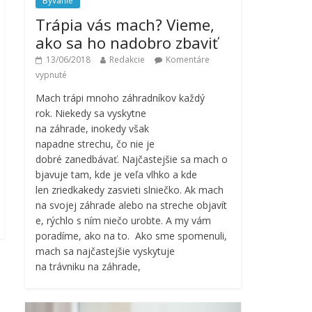
Bývanie
Trápia vás mach? Vieme,
ako sa ho nadobro zbaviť
13/06/2018
Redakcie
Komentáre
vypnuté
Mach trápi mnoho záhradníkov každý
rok. Niekedy sa vyskytne
na záhrade, inokedy však
napadne strechu, čo nie je
dobré zanedbávať. Najčastejšie sa mach o
bjavuje tam, kde je veľa vlhko a kde
len zriedkakedy zasvieti slniečko. Ak mach
na svojej záhrade alebo na streche objavít
e, rýchlo s ním niečo urobte. A my vám
poradíme, ako na to. Ako sme spomenuli,
mach sa najčastejšie vyskytuje
na trávniku na záhrade,