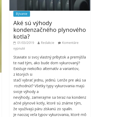
Bývanie
Aké sú výhody
kondenzačného plynového
kotla?
01/03/2019
Redakcie
Komentáre
vypnuté
Staviate si svoj vlastný príbytok a premýšľa
te nad tým, ako bude dom vykurovaný?
Existuje niekoľko alternatív a variantov,
z ktorých si
stačí vybrať jednu, jedinú. Lenže pre akú sa
rozhodnúť? Všetky typy vykurovania majú
svoje výhody a
nevýhody, zamerajme sa teraz na kondenz
ačné plynové kotly, ktoré sú známe tým,
že využívajú páru získanú zo spalín.
Je naozaj veľa typov vykurovania, ktoré mô