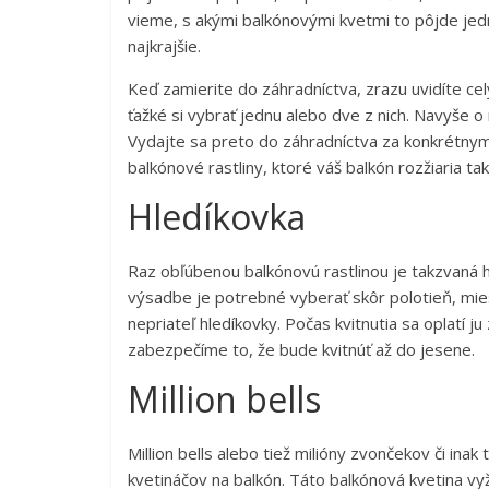
vieme, s akými balkónovými kvetmi to pôjde jedn
najkrajšie.
Keď zamierite do záhradníctva, zrazu uvidíte cel
ťažké si vybrať jednu alebo dve z nich. Navyše
Vydajte sa preto do záhradníctva za konkrétnymi
balkónové rastliny, ktoré váš balkón rozžiaria ta
Hledíkovka
Raz obľúbenou balkónovú rastlinou je takzvaná h
výsadbe je potrebné vyberať skôr polotieň, mie
nepriateľ hledíkovky. Počas kvitnutia sa oplatí j
zabezpečíme to, že bude kvitnúť až do jesene.
Million bells
Million bells alebo tiež milióny zvončekov či inak
kvetináčov na balkón. Táto balkónová kvetina v