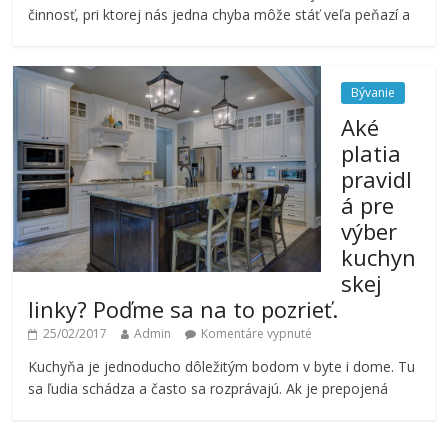
činnosť, pri ktorej nás jedna chyba môže stáť veľa peňazí a
Bývanie
Aké
platia
pravidl
á pre
výber
kuchyn
skej
linky? Poďme sa na to pozrieť.
25/02/2017
Admin
Komentáre vypnuté
Kuchyňa je jednoducho dôležitým bodom v byte i dome. Tu
sa ľudia schádza a často sa rozprávajú. Ak je prepojená