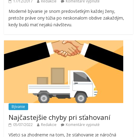
17/12/2017
Redakcie
Komentáre vypnuté
Moderné bývanie je snom predovšetkým každej ženy,
pretože práve ony túžia po neskonalom obdive zakaždým,
kedy budú mať nejakú návštevu.
Bývanie
Najčastejšie chyby pri sťahovaní
05/07/2022
Redakcie
Komentáre vypnuté
Všetci sa zhodneme na tom, že sťahovanie je náročná