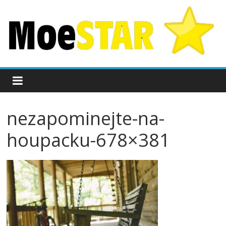
nezapominejte-na-
houpacku-678×381