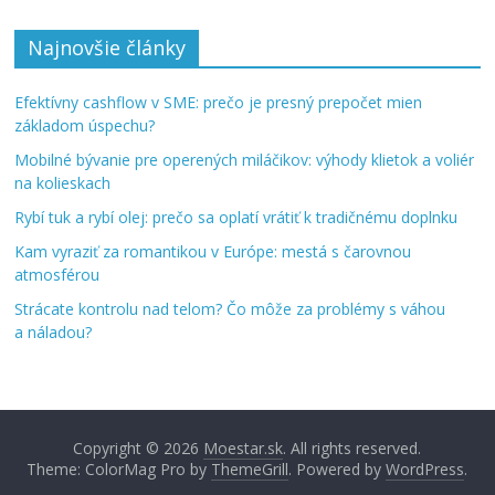
Najnovšie články
Efektívny cashflow v SME: prečo je presný prepočet mien
základom úspechu?
Mobilné bývanie pre operených miláčikov: výhody klietok a voliér
na kolieskach
Rybí tuk a rybí olej: prečo sa oplatí vrátiť k tradičnému doplnku
Kam vyraziť za romantikou v Európe: mestá s čarovnou
atmosférou
Strácate kontrolu nad telom? Čo môže za problémy s váhou
a náladou?
Copyright © 2026
Moestar.sk
. All rights reserved.
Theme: ColorMag Pro by
ThemeGrill
. Powered by
WordPress
.