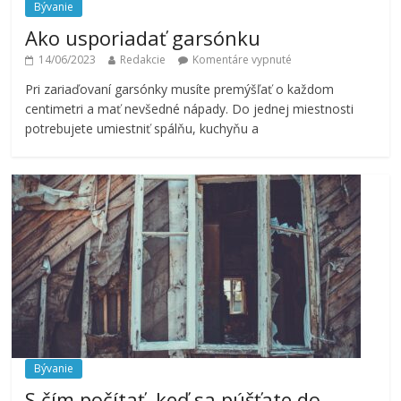
Bývanie
Ako usporiadať garsónku
14/06/2023
Redakcie
Komentáre vypnuté
Pri zariaďovaní garsónky musíte premýšľať o každom
centimetri a mať nevšedné nápady. Do jednej miestnosti
potrebujete umiestniť spálňu, kuchyňu a
Bývanie
S čím počítať, keď sa púšťate do