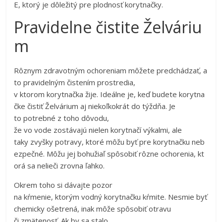
E, ktorý je dôležitý pre plodnosť korytnačky.
Pravidelne čistite Želváriu
m
Rôznym zdravotným ochoreniam môžete predchádzať, a
to pravidelným čistením prostredia,
v ktorom korytnačka žije. Ideálne je, keď budete korytna
čke čistiť Želvárium aj niekoľkokrát do týždňa. Je
to potrebné z toho dôvodu,
že vo vode zostávajú nielen korytnačí výkalmi, ale
taky zvyšky potravy, ktoré môžu byť pre korytnačku neb
ezpečné. Môžu jej bohužiaľ spôsobiť rôzne ochorenia, kt
orá sa nelieči zrovna ľahko.
Okrem toho si dávajte pozor
na kŕmenie, ktorým vodný korytnačku kŕmite. Nesmie byť
chemicky ošetrená, inak môže spôsobiť otravu
či zmätenosť. Ak by sa stalo,