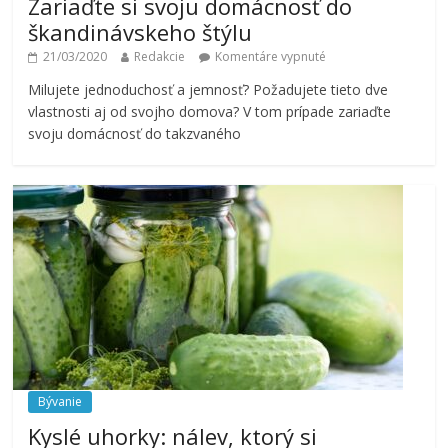
Zariaďte si svoju domácnosť do
škandinávskeho štýlu
21/03/2020
Redakcie
Komentáre vypnuté
Milujete jednoduchosť a jemnosť? Požadujete tieto dve
vlastnosti aj od svojho domova? V tom prípade zariaďte
svoju domácnosť do takzvaného
Bývanie
Kyslé uhorky: nálev, ktorý si