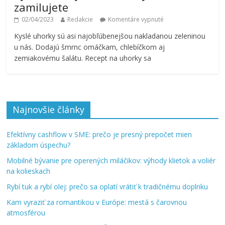
zamilujete
02/04/2023
Redakcie
Komentáre vypnuté
Kyslé uhorky sú asi najobľúbenejšou nakladanou zeleninou
u nás. Dodajú šmrnc omáčkam, chlebíčkom aj
zemiakovému šalátu. Recept na uhorky sa
Najnovšie články
Efektívny cashflow v SME: prečo je presný prepočet mien
základom úspechu?
Mobilné bývanie pre operených miláčikov: výhody klietok a voliér
na kolieskach
Rybí tuk a rybí olej: prečo sa oplatí vrátiť k tradičnému doplnku
Kam vyraziť za romantikou v Európe: mestá s čarovnou
atmosférou