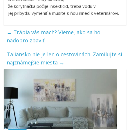
že korytnačka požije insekticíd, treba vodu v
jej príbytku vymeniť a musíte s ňou ihneď k veterinárovi.
←
Trápia vás mach? Vieme, ako sa ho
nadobro zbaviť
Taliansko nie je len o cestovinách. Zamilujte si
najznámejšie miesta
→