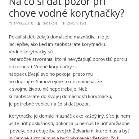
Na čo si dať pozor pri
chove vodné korytnačky?
14/06/2018
Redakcie
2045 Views
Pokiaľ si deti želajú domáceho maznáčika, nie je
nič lepšie, ako keď im zaobstaráte korytnačku.
Vodné korytnačky sú
nenáročné stvorenia, ktoré nevyžadujú obrovskú porciu
pozornosti. Vodné korytnačky si
naopak užívajú svojho pokoja, preto mu
ho doprajte. Samozrejme to neznamená, že
k svojmu životu nič nepotrebuje. Než
si zaobstaráte do svojej domácnosti korytnačku,
je potrebné vedieť, na čo si dať pozor.
Korytnačka je domáci maznáčik ako každý iný. Síce ju nem
usíte učiť poslušnosti, dokonca ju nemusíte učiť ani žiadne
povely, potrebuje iba svojich Želvárium, ktoré musia byť
príjemné a ktoré musia byť vybavené všetkým, čo k